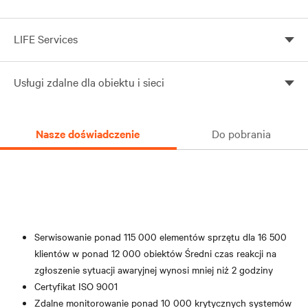
LIFE Services
Ciągły monitoring, specjalistyczne analizy,
Usługi zdalne dla obiektu i sieci
proaktywne wsparcie ekspertów
Optymalizuj niezawodność i wykorzystanie zasobów
przy najniższym koszcie. Nasz zespół inżynierów,
Nasze doświadczenie
Do pobrania
korzystający z rozwiązań zdalnego monitorowania i
zarządzania, uzupełnia oraz wspiera Twoich
pracowników w terenie.
Serwisowanie ponad 115 000 elementów sprzętu dla 16 500
klientów w ponad 12 000 obiektów Średni czas reakcji na
zgłoszenie sytuacji awaryjnej wynosi mniej niż 2 godziny
Certyfikat ISO 9001
Zdalne monitorowanie ponad 10 000 krytycznych systemów