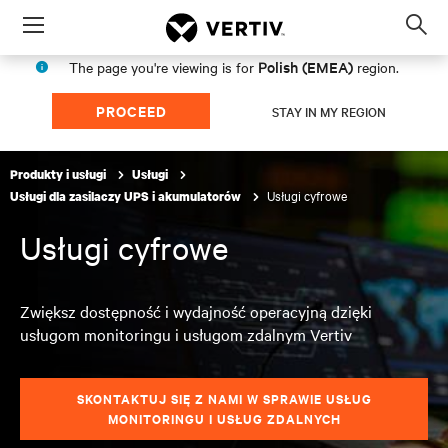
Menu
Op
sea
Polish (EMEA)
The page you're viewing is for
region.
mod
PROCEED
STAY IN MY REGION
Produkty i usługi
Usługi
Usługi cyfrowe
Usługi dla zasilaczy UPS i akumulatorów
Usługi cyfrowe
Zwiększ dostępność i wydajność operacyjną dzięki
usługom monitoringu i usługom zdalnym Vertiv
SKONTAKTUJ SIĘ Z NAMI W SPRAWIE USŁUG
MONITORINGU I USŁUG ZDALNYCH