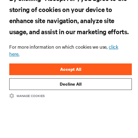
storing of cookies on your device to
ZASOBY
enhance site navigation, analyze site
usage, and assist in our marketing efforts.
WSPARCIE
For more information on which cookies we use,
click
O NAS
here.
Accept All
Decline All
DOŁĄCZ DO NAS
MANAGE COOKIES
Insta
•
•
Warunki użytkowania
Polityka prywatności danych i plików cookie
Oświadczenie o dostępności