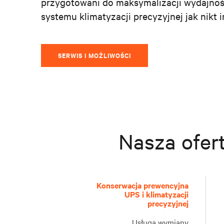
przygotowani do maksymalizacji wydajnośc
systemu klimatyzacji precyzyjnej jak nikt i
SERWIS I MOŻLIWOŚCI
Nasza ofert
U
Konserwacja prewencyjna
s
UPS i klimatyzacji
B
precyzyjnej
ł
e
u
P
Usługa wymiany