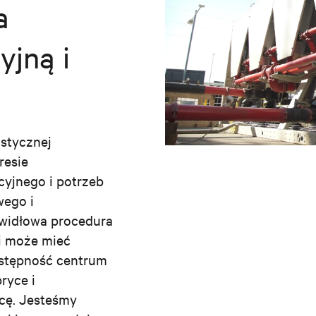
a
yjną i
istycznej
resie
yjnego i potrzeb
wego i
widłowa procedura
i może mieć
ostępność centrum
ryce i
icę. Jesteśmy