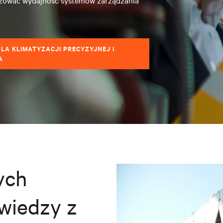
izować wydajność systemów zarządzania
DLA KLIMATYZACJI PRECYZYJNEJ I
A
ych
wiedzy z