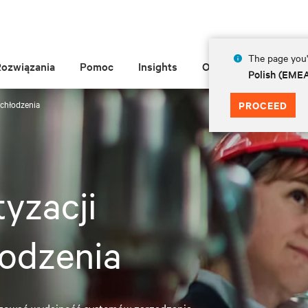
The page you'r
Rozwiązania
Pomoc
Insights
O Vertiv
Polish (EME
i chłodzenia
PROCEED
tyzacji
łodzenia