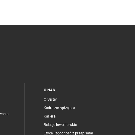
O NAS
O Vertiv
Kadra zarządzająca
wania
Kariera
Relacje Inwestorskie
Etyka i zgodność z przepisami