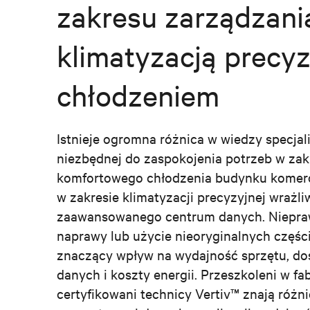
zakresu zarządzani
klimatyzacją precyz
chłodzeniem
Istnieje ogromna różnica w wiedzy specjal
niezbędnej do zaspokojenia potrzeb w zak
komfortowego chłodzenia budynku komerc
w zakresie klimatyzacji precyzyjnej wrażli
zaawansowanego centrum danych. Niepra
naprawy lub użycie nieoryginalnych częśc
znaczący wpływ na wydajność sprzętu, d
danych i koszty energii. Przeszkoleni w fab
certyfikowani technicy Vertiv™ znają różn