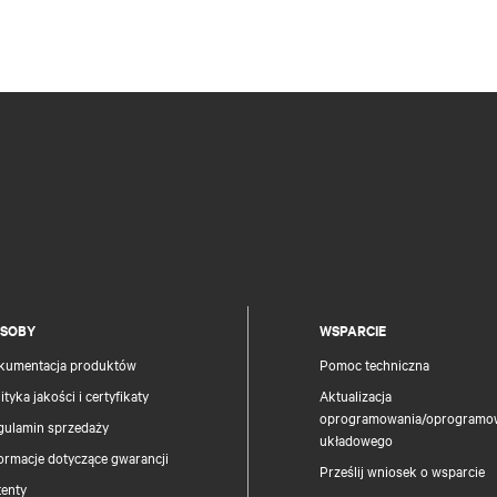
SOBY
WSPARCIE
kumentacja produktów
Pomoc techniczna
ityka jakości i certyfikaty
Aktualizacja
oprogramowania/oprogramo
gulamin sprzedaży
układowego
ormacje dotyczące gwarancji
Prześlij wniosek o wsparcie
tenty