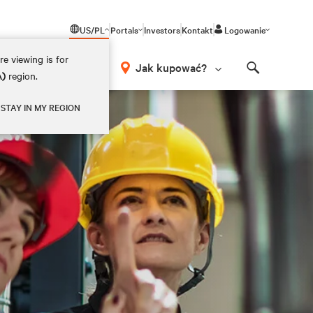
US/PL
Portals
Investors
Kontakt
Logowanie
e viewing is for
Jak kupować?
A)
region.
Search
STAY IN MY REGION