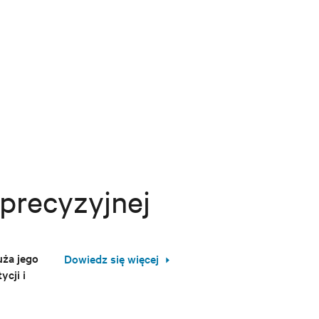
 precyzyjnej
uża jego
Dowiedz się więcej
ycji i