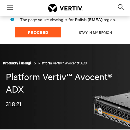
Menu
Op
sea
Polish (EMEA)
The page you're viewing is for
region.
mod
PROCEED
STAY IN MY REGION
Platform Vertiv™ Avocent® ADX
Produkty i usługi
Platform Vertiv™ Avocent®
ADX
31.8.21