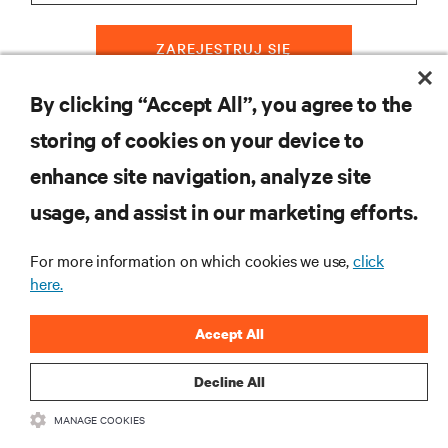
ZAREJESTRUJ SIĘ
By clicking “Accept All”, you agree to the
storing of cookies on your device to
ZASOBY
enhance site navigation, analyze site
usage, and assist in our marketing efforts.
WSPARCIE
For more information on which cookies we use,
click
O NAS
here.
Accept All
Decline All
DOŁĄCZ DO NAS
MANAGE COOKIES