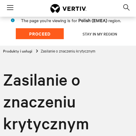
Menu
Op
sea
Polish (EMEA)
The page you're viewing is for
region.
mod
PROCEED
STAY IN MY REGION
Produkty i usługi
Zasilanie o znaczeniu krytycznym
Zasilanie o
znaczeniu
krytycznym