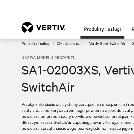
Produkty i usługi
Produkty i usługi
Chłodzenie szaf
Vertiv Geist SwitchAir
S
NAZWA MODELU PRODUKTU
SA1-02003XS, Vertiv
SwitchAir
Przełączniki sieciowe, systemy zarządzania obciążeniem i rout
szafy z dala od korytarza zimnego powietrza z przodu szafy
powietrza od przodu szafy do wlotów powietrza przełącznikó
dłuższym czasie. SwitchAir zapobiega awarii, kierując zimne
powietrza sprzętu sieciowego bez względu na miejsce jego 