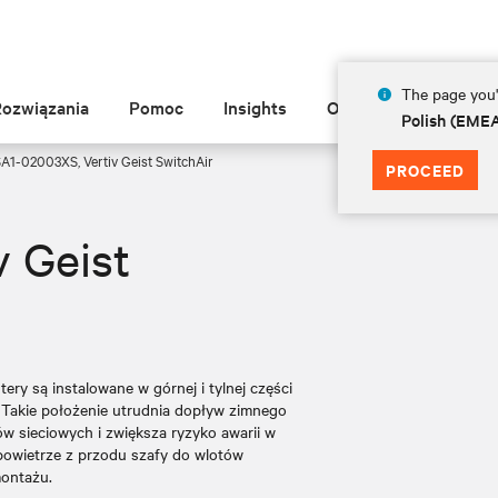
The page you'r
Rozwiązania
Pomoc
Insights
O Vertiv
Polish (EME
A1-02003XS, Vertiv Geist SwitchAir
PROCEED
 Geist
ery są instalowane w górnej i tylnej części
. Takie położenie utrudnia dopływ zimnego
w sieciowych i zwiększa ryzyko awarii w
 powietrze z przodu szafy do wlotów
montażu.