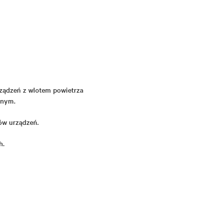
rządzeń z wlotem powietrza
jnym.
ów urządzeń.
h.