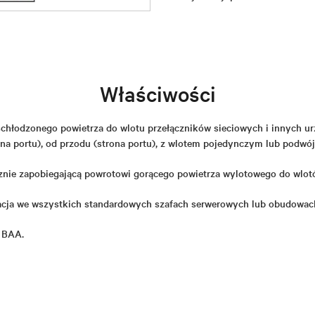
Właściwości
chłodzonego powietrza do wlotu przełączników sieciowych i innych u
wna portu), od przodu (strona portu), z wlotem pojedynczym lub podwó
cznie zapobiegającą powrotowi gorącego powietrza wylotowego do wlot
lacja we wszystkich standardowych szafach serwerowych lub obudowac
 BAA.