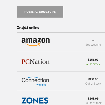
POBIERZ BROSZURĘ
Znajdź online
--
See Website
$256.93
In Stock
$271.86
Out of Stock
$265.99
Call for Stock