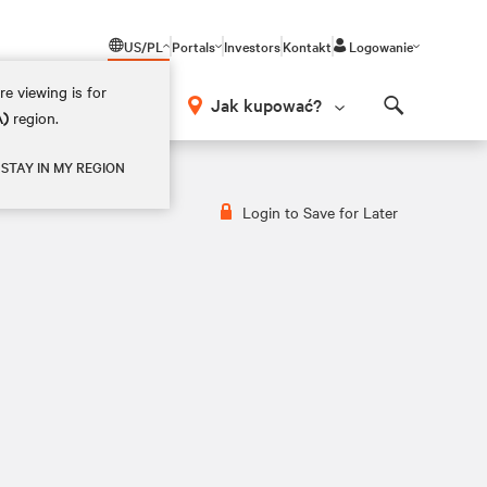
US/PL
Portals
Investors
Kontakt
Logowanie
e viewing is for
Jak kupować?
A)
region.
Search
STAY IN MY REGION
Login to Save for Later