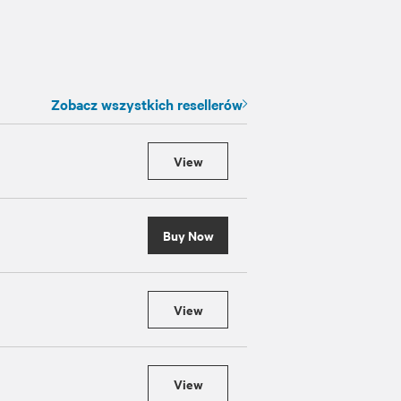
Zobacz wszystkich resellerów
View
Buy Now
View
View