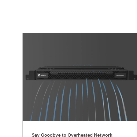
Say Goodbye to Overheated Network