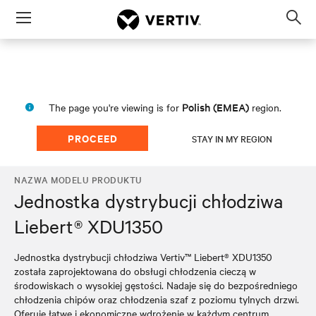
Menu
Op
sea
mod
Polish (EMEA)
The page you're viewing is for
region.
PROCEED
STAY IN MY REGION
NAZWA MODELU PRODUKTU
Jednostka dystrybucji chłodziwa
Liebert® XDU1350
Jednostka dystrybucji chłodziwa Vertiv™ Liebert® XDU1350
została zaprojektowana do obsługi chłodzenia cieczą w
środowiskach o wysokiej gęstości. Nadaje się do bezpośredniego
chłodzenia chipów oraz chłodzenia szaf z poziomu tylnych drzwi.
Oferuje łatwe i ekonomiczne wdrożenie w każdym centrum