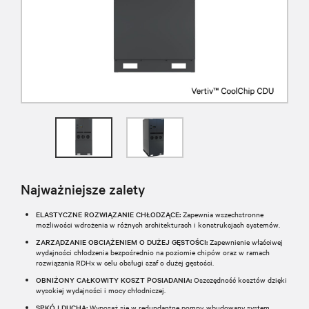
Najważniejsze zalety
ELASTYCZNE ROZWIĄZANIE CHŁODZĄCE:
Zapewnia wszechstronne
możliwości wdrożenia w różnych architekturach i konstrukcjach systemów.
ZARZĄDZANIE OBCIĄŻENIEM O DUŻEJ GĘSTOŚCI:
Zapewnienie właściwej
wydajności chłodzenia bezpośrednio na poziomie chipów oraz w ramach
rozwiązania RDHx w celu obsługi szaf o dużej gęstości.
OBNIŻONY CAŁKOWITY KOSZT POSIADANIA:
Oszczędność kosztów dzięki
wysokiej wydajności i mocy chłodniczej.
SPKÓJ DUCHA:
Wyposaż się w redundantne pompy, wbudowany system