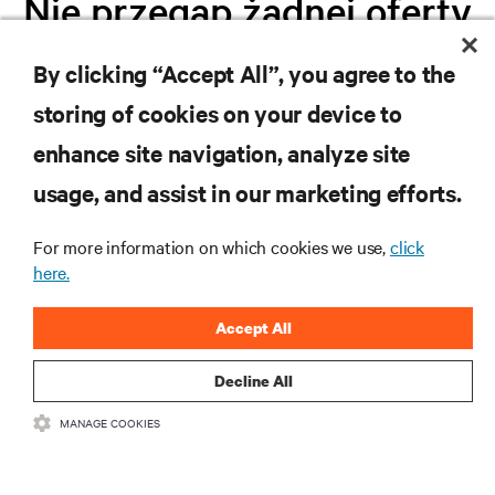
Nie przegap żadnej oferty
By clicking “Accept All”, you agree to the
Dołącz do naszej listy mailingowej i
storing of cookies on your device to
otrzymuj najnowsze informacje o
produktach oraz aktualności branżowe
enhance site navigation, analyze site
od Vertiv.
usage, and assist in our marketing efforts.
For more information on which cookies we use,
click
here.
ZAREJESTRUJ SIĘ
Accept All
Decline All
MANAGE COOKIES