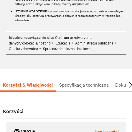
filtracji oraz funkcje komunikacji między urządzeniami.
SZYBKIE WDROŻENIE:
Łatwa i szybka instalacja oraz wdrożenie w dowolnym
środowisku centrum przetwarzania danych z rozmieszczeniem w rzędzie lub
obwodzie.
Idealne rozwiązanie dla:
Centrum przetwarzania
danych/kolokacja/hosting
Edukacja
Administracja publiczna
Opieka zdrowotna
Sprzedaż detaliczna i hurtowa
Korzyści & Właściwości
Specyfikacja techniczna
Dokumen
Korzyści