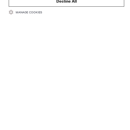
Decline All
MANAGE COOKIES
ZASOBY
WSPARCIE
O NAS
DOŁĄCZ DO NAS