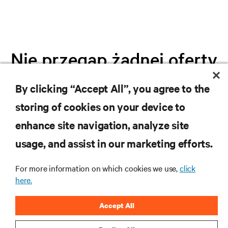
Nie przegap żadnej oferty
By clicking “Accept All”, you agree to the
Dołącz do naszej listy mailingowej i
storing of cookies on your device to
otrzymuj najnowsze informacje o
produktach oraz aktualności branżowe
enhance site navigation, analyze site
od Vertiv.
usage, and assist in our marketing efforts.
For more information on which cookies we use,
click
here.
ZAREJESTRUJ SIĘ
Accept All