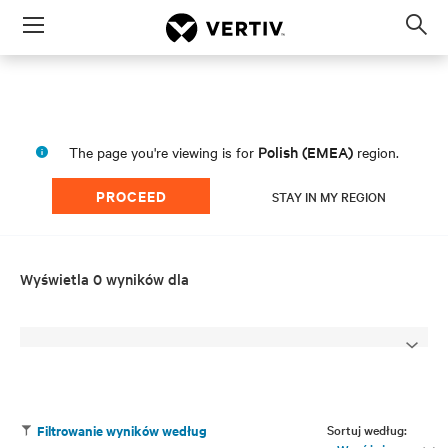
Menu
Op
sea
mod
Polish (EMEA)
The page you're viewing is for
region.
PROCEED
STAY IN MY REGION
Wyświetla 0 wyników dla
Sortuj według:
Filtrowanie wyników według