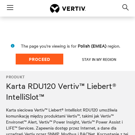
Menu
Op
sea
mod
Polish (EMEA)
The page you're viewing is for
region.
PROCEED
STAY IN MY REGION
PRODUKT
Karta RDU120 Vertiv™ Liebert®
IntelliSlot™
Karta sieciowa Vertiv™ Liebert® Intellislot RDU120 umożliwia
komunikację między produktami Vertiv™, takimi jak Vertiv™
Environet™ Alert, Vertiv™ Power Insight, Vertiv™ Power Assist i
LIFE™ Services. Zapewnia dostęp przez Internet, a dane dla
urządzeń Vertiv przez SNMP, Modbus i BACNet. Korzystanie z tej