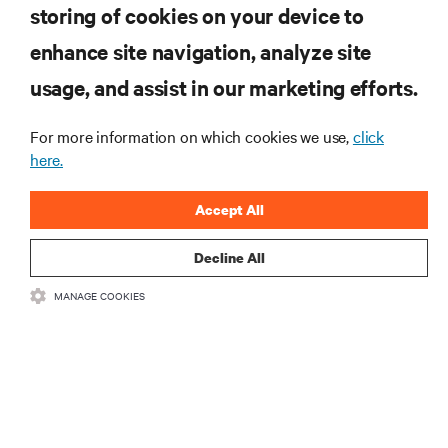
storing of cookies on your device to
otrzymuj najnowsze informacje o
produktach oraz aktualności branżowe
enhance site navigation, analyze site
od Vertiv.
usage, and assist in our marketing efforts.
For more information on which cookies we use,
click
here.
ZAREJESTRUJ SIĘ
Accept All
Decline All
MANAGE COOKIES
ZASOBY