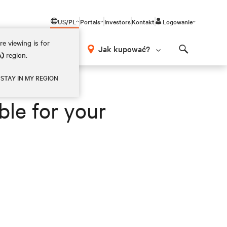
US/PL
Portals
Investors
Kontakt
Logowanie
e viewing is for
Jak kupować?
A)
region.
Search
STAY IN MY REGION
ble for your