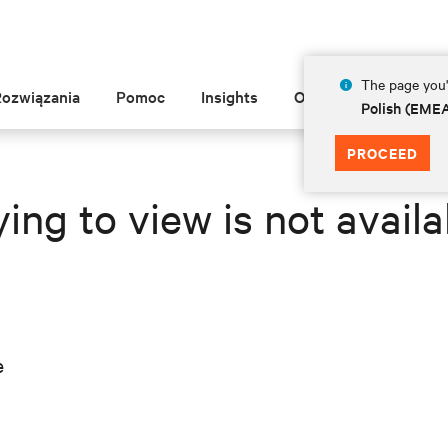
The page you'r
Rozwiązania
Pomoc
Insights
O Vertiv
Polish (EME
PROCEED
ing to view is not availa
e