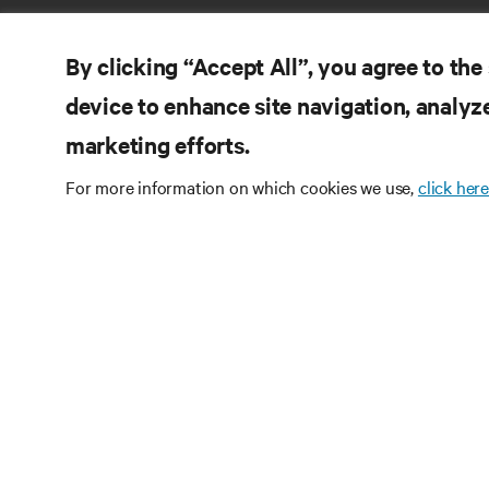
By clicking “Accept All”, you agree to the
device to enhance site navigation, analyze
marketing efforts.
ZA
DOŁĄCZ DO NAS
For more information on which cookies we use,
click here
Do
Instagram
Pol
Re
Warunki użytkowania
Polityka prywatności
Inf
danych i plików cookie
Oświadczenie o
Pa
dostępności
©
2026 Vertiv Group Corp. Wszelkie prawa
Ma
zastrzeżone.