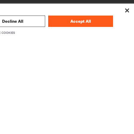
Decline All
Accept All
 COOKIES
O NAS
O Vertiv
Kadra zarządzająca
wania
Kariera
Relacje Inwestorskie
Etyka i zgodność z przepisami
Twoje wybory dotyczące prywatności
Informacje o ochronie prywatności
produktów
ezpieczeń