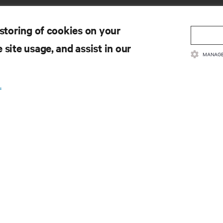
 storing of cookies on your
 site usage, and assist in our
MANAGE
SOBY
WSPARCIE
.
kumentacja produktów
Pomoc techniczna
ityka jakości i certyfikaty
Aktualizacja
oprogramowania/oprogramo
gulamin sprzedaży
układowego
ormacje dotyczące gwarancji
Prześlij wniosek o wsparcie
tenty
Wyślij opinię zwrotną
pa strony
Osoby kontaktowe
Rejestracja produktu
Zabezpieczenie informacji i 
Zgłoś problem dotyczący zab