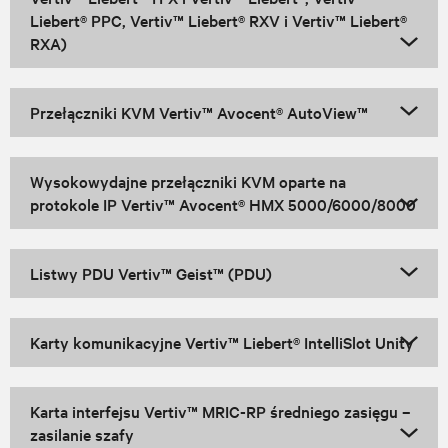
Liebert® PPC, Vertiv™ Liebert® RXV i Vertiv™ Liebert®
RXA)
Przełączniki KVM Vertiv™ Avocent® AutoView™
Wysokowydajne przełączniki KVM oparte na
protokole IP Vertiv™ Avocent® HMX 5000/6000/8000
Listwy PDU Vertiv™ Geist™ (PDU)
Karty komunikacyjne Vertiv™ Liebert® IntelliSlot Unity
Karta interfejsu Vertiv™ MRIC-RP średniego zasięgu –
zasilanie szafy