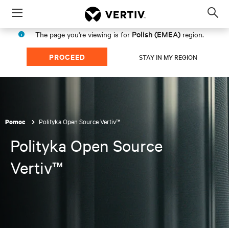
Menu
Op
sea
Polish (EMEA)
The page you're viewing is for
region.
mod
PROCEED
STAY IN MY REGION
Polityka Open Source Vertiv™
Pomoc
Polityka Open Source
Vertiv™