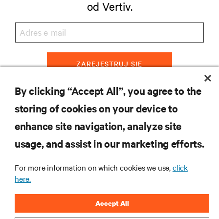
od Vertiv.
ZAREJESTRUJ SIĘ
By clicking “Accept All”, you agree to the
storing of cookies on your device to
ZASOBY
enhance site navigation, analyze site
usage, and assist in our marketing efforts.
WSPARCIE
For more information on which cookies we use,
click
O NAS
here.
Accept All