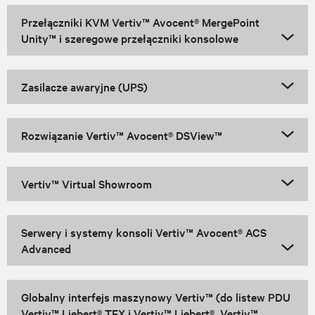
Przełączniki KVM Vertiv™ Avocent® MergePoint
Unity™ i szeregowe przełączniki konsolowe
Zasilacze awaryjne (UPS)
Rozwiązanie Vertiv™ Avocent® DSView™
Vertiv™ Virtual Showroom
Serwery i systemy konsoli Vertiv™ Avocent® ACS
Advanced
Globalny interfejs maszynowy Vertiv™ (do listew PDU
Vertiv™ Liebert® TFX i Vertiv™ Liebert®, Vertiv™