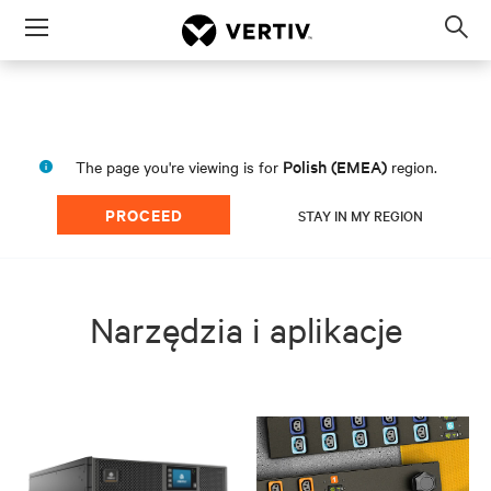
Menu
Op
sea
mod
Polish (EMEA)
The page you're viewing is for
region.
PROCEED
STAY IN MY REGION
Narzędzia i aplikacje