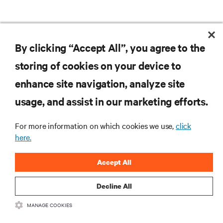
By clicking “Accept All”, you agree to the
storing of cookies on your device to
Nie przegap żadnej oferty
enhance site navigation, analyze site
usage, and assist in our marketing efforts.
Dołącz do naszej listy mailingowej i
For more information on which cookies we use,
click
otrzymuj najnowsze informacje o
here.
produktach oraz aktualności branżowe
od Vertiv.
Accept All
Decline All
MANAGE COOKIES
ZAREJESTRUJ SIĘ