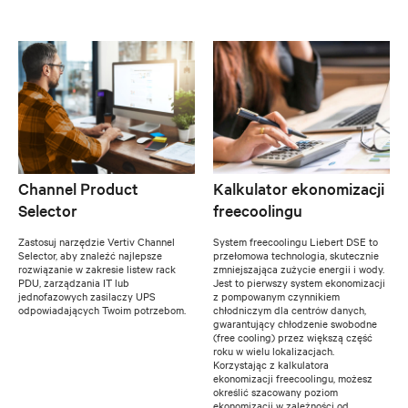
Channel Product
Kalkulator ekonomizacji
Selector
freecoolingu
Zastosuj narzędzie Vertiv Channel
System freecoolingu Liebert DSE to
Selector, aby znaleźć najlepsze
przełomowa technologia, skutecznie
rozwiązanie w zakresie listew rack
zmniejszająca zużycie energii i wody.
PDU, zarządzania IT lub
Jest to pierwszy system ekonomizacji
jednofazowych zasilaczy UPS
z pompowanym czynnikiem
odpowiadających Twoim potrzebom.
chłodniczym dla centrów danych,
gwarantujący chłodzenie swobodne
(free cooling) przez większą część
roku w wielu lokalizacjach.
Korzystając z kalkulatora
ekonomizacji freecoolingu, możesz
określić szacowany poziom
ekonomizacji w zależności od