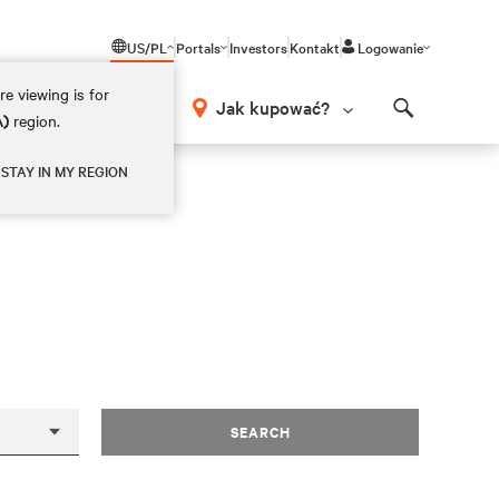
US/PL
Portals
Investors
Kontakt
Logowanie
e viewing is for
Jak kupować?
A)
region.
Search
STAY IN MY REGION
SEARCH