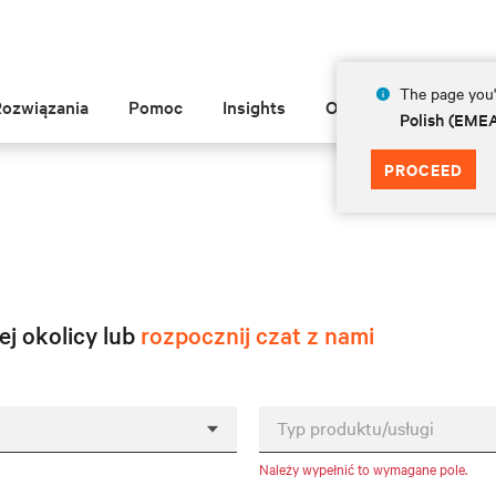
The page you'r
Rozwiązania
Pomoc
Insights
O Vertiv
Polish (EME
PROCEED
ej okolicy lub
rozpocznij czat z nami
Typ produktu/usługi
Należy wypełnić to wymagane pole.