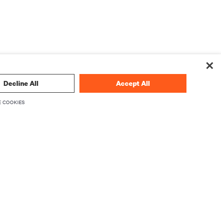
Decline All
Accept All
 COOKIES