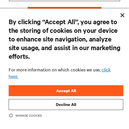
ZAREJESTRUJ SIĘ
By clicking “Accept All”, you agree to
the storing of cookies on your device
to enhance site navigation, analyze
ZASOBY
site usage, and assist in our marketing
efforts.
WSPARCIE
For more information on which cookies we use,
click
here.
O NAS
Accept All
Decline All
DOŁĄCZ DO NAS
MANAGE COOKIES