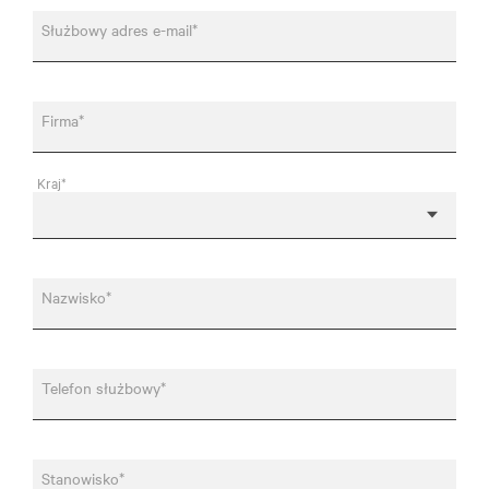
Służbowy adres e-mail*
Firma*
Kraj*
Nazwisko*
Telefon służbowy*
Stanowisko*