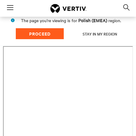
Menu
Op
sea
Polish (EMEA)
The page you're viewing is for
region.
mod
PROCEED
STAY IN MY REGION