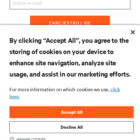
ZAREJESTRUJ SIĘ
By clicking “Accept All”, you agree to the
storing of cookies on your device to
ZASOBY
enhance site navigation, analyze site
usage, and assist in our marketing efforts.
WSPARCIE
For more information on which cookies we use,
click
O NAS
here.
Accept All
Decline All
DOŁĄCZ DO NAS
MANAGE COOKIES