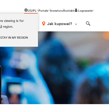
US/PL
Portals
Investors
Kontakt
Logowanie
e viewing is for
Jak kupować?
A)
region.
Search
STAY IN MY REGION