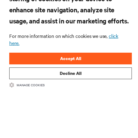
ZASOBY
enhance site navigation, analyze site
usage, and assist in our marketing efforts.
WSPARCIE
For more information on which cookies we use,
click
O NAS
here.
Accept All
Decline All
DOŁĄCZ DO NAS
MANAGE COOKIES
Insta
•
•
Warunki użytkowania
Polityka prywatności danych i plików cookie
Oświadczenie o dostępności
©
2026 Vertiv Group Corp. Wszelkie prawa zastrzeżone.