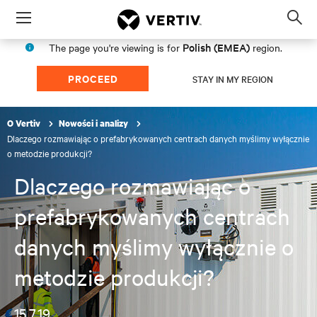
Menu
Op
sea
Polish (EMEA)
The page you're viewing is for
region.
mod
PROCEED
STAY IN MY REGION
O Vertiv
Nowości i analizy
Dlaczego rozmawiając o prefabrykowanych centrach danych myślimy wyłącznie
o metodzie produkcji?
Dlaczego rozmawiając o
prefabrykowanych centrach
danych myślimy wyłącznie o
metodzie produkcji?
15.7.19