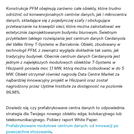
Konstrukcje PFM obejmują zarówno całe obiekty, które trudno
odróżnić od konwencjonalnych centrów danych, jak i mikrocentra
danych, składające się z pojedynczej szafy i obsługujące
przetwarzanie na krawędzi sieci, które można zainstalować we
estetycznie zaprojektowanym budynku biurowym. Świetnym
przykładem takiego rozwiązania jest centrum danych Cerdanyola
del Vallès firmy T-Systems w Barcelonie. Obiekt, zbudowany w
technologii PFM, z zewnątrz wygląda dokładnie tak samo, jak
tradycyjny budynek. Obecnie centrum danych Cerdanyola jest
jednym z największych modułowych obiektów T-Systems w
Hiszpanii: posiada moc 1,1 MW, którą można rozbudować w do 5
MW. Obiekt otrzymał również nagrodę Data Centre Market za
najbardziej innowacyjny projekt w Hiszpanii oraz został
nagrodzony przez Uptime Institute za dostępność na poziomie
99,98%.
Dowiedz się, czy prefabrykowane centra danych to odpowiednia
strategia dla Twojego nowego obiektu edge, kolokacyjnego lub
telekomunikacyjnego. Pobierz raport White Paper:
Prefabrykowane modułowe centrum danych: od innowacji po
powszechne stosowanie
.