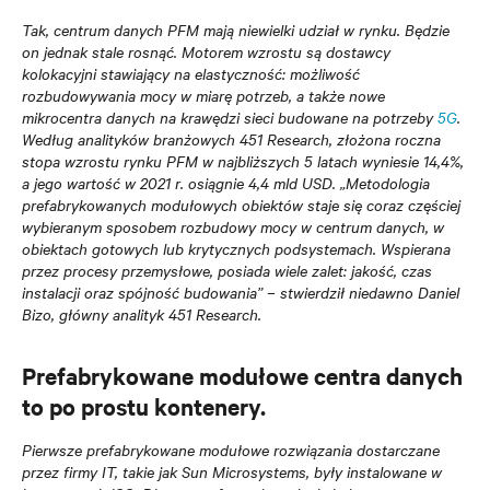
Tak, centrum danych PFM mają niewielki udział w rynku. Będzie
on jednak stale rosnąć. Motorem wzrostu są dostawcy
kolokacyjni stawiający na elastyczność: możliwość
rozbudowywania mocy w miarę potrzeb, a także nowe
mikrocentra danych na krawędzi sieci budowane na potrzeby
5G
.
Według analityków branżowych 451 Research, złożona roczna
stopa wzrostu rynku PFM w najbliższych 5 latach wyniesie 14,4%,
a jego wartość w 2021 r. osiągnie 4,4 mld USD. „Metodologia
prefabrykowanych modułowych obiektów staje się coraz częściej
wybieranym sposobem rozbudowy mocy w centrum danych, w
obiektach gotowych lub krytycznych podsystemach. Wspierana
przez procesy przemysłowe, posiada wiele zalet: jakość, czas
instalacji oraz spójność budowania” – stwierdził niedawno Daniel
Bizo, główny analityk 451 Research.
Prefabrykowane modułowe centra danych
to po prostu kontenery.
Pierwsze prefabrykowane modułowe rozwiązania dostarczane
przez firmy IT, takie jak Sun Microsystems, były instalowane w