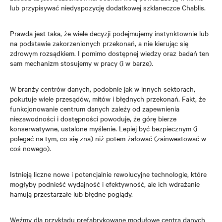
lub przypisywać niedyspozycję dodatkowej szklaneczce Chablis.
Prawda jest taka, że wiele decyzji podejmujemy instynktownie lub
na podstawie zakorzenionych przekonań, a nie kierując się
zdrowym rozsądkiem. I pomimo dostępnej wiedzy oraz badań ten
sam mechanizm stosujemy w pracy (i w barze).
W branży centrów danych, podobnie jak w innych sektorach,
pokutuje wiele przesądów, mitów i błędnych przekonań. Fakt, że
funkcjonowanie centrum danych zależy od zapewnienia
niezawodności i dostępności powoduje, że górę bierze
konserwatywne, ustalone myślenie. Lepiej być bezpiecznym (i
polegać na tym, co się zna) niż potem żałować (zainwestować w
coś nowego).
Istnieją liczne nowe i potencjalnie rewolucyjne technologie, które
mogłyby podnieść wydajność i efektywność, ale ich wdrażanie
hamują przestarzałe lub błędne poglądy.
Weźmy dla przykładu prefabrykowane modułowe centra danych