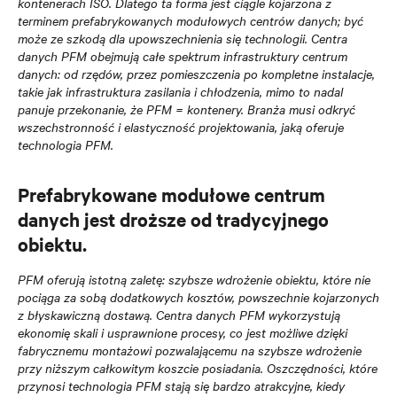
kontenerach ISO. Dlatego ta forma jest ciągle kojarzona z
terminem prefabrykowanych modułowych centrów danych; być
może ze szkodą dla upowszechnienia się technologii. Centra
danych PFM obejmują całe spektrum infrastruktury centrum
danych: od rzędów, przez pomieszczenia po kompletne instalacje,
takie jak infrastruktura zasilania i chłodzenia, mimo to nadal
panuje przekonanie, że PFM = kontenery. Branża musi odkryć
wszechstronność i elastyczność projektowania, jaką oferuje
technologia PFM.
Prefabrykowane modułowe centrum
danych jest droższe od tradycyjnego
obiektu.
PFM oferują istotną zaletę: szybsze wdrożenie obiektu, które nie
pociąga za sobą dodatkowych kosztów, powszechnie kojarzonych
z błyskawiczną dostawą. Centra danych PFM wykorzystują
ekonomię skali i usprawnione procesy, co jest możliwe dzięki
fabrycznemu montażowi pozwalającemu na szybsze wdrożenie
przy niższym całkowitym koszcie posiadania. Oszczędności, które
przynosi technologia PFM stają się bardzo atrakcyjne, kiedy