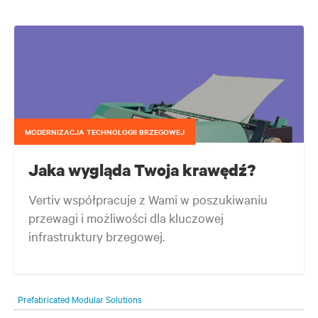
MODERNIZACJA TECHNOLOGII BRZEGOWEJ
Jaka wygląda Twoja krawędź?
Vertiv współpracuje z Wami w poszukiwaniu
przewagi i możliwości dla kluczowej
infrastruktury brzegowej.
Twoja sieć brzegowa ewoluuje nieprzerwanie bez względu na
lokalizację i potrzeby Twoich klientów. Wyzwaniem jest dotrzymanie
Prefabricated Modular Solutions
kroku tej ewolucji.