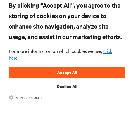
By clicking “Accept All”, you agree to the
storing of cookies on your device to
ZASOBY
enhance site navigation, analyze site
usage, and assist in our marketing efforts.
WSPARCIE
For more information on which cookies we use,
click
O NAS
here.
Accept All
Decline All
DOŁĄCZ DO NAS
MANAGE COOKIES
Insta
•
•
Warunki użytkowania
Polityka prywatności danych i plików cookie