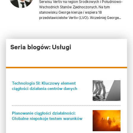
Serwisu Vertiv na region Środkowych i Południowo-
Wschodnich Stanów Zjednoczonych. Na tym
stanowisku George kieruje i wspiera 18
przedstawicielstw Vertiv (LVO). Wcześniej George
był Menedżerem ds. Sprzedaży Akumulatorów Vertiv
w regionie północno-wschodnim USA. Jest
absolwentem uczelni Ohio State University.
Seria blogów: Usługi
Technologia SI: Kluczowy element
ciągłości działania centrów danych
Planowanie ciągłości działalności:
Globalne niepokoje testem warunków
skrajnych