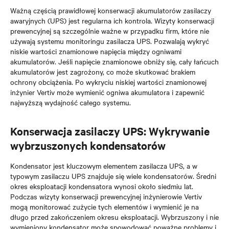
Ważną częścią prawidłowej konserwacji akumulatorów zasilaczy
awaryjnych (UPS) jest regularna ich kontrola. Wizyty konserwacji
prewencyjnej są szczególnie ważne w przypadku firm, które nie
używają systemu monitoringu zasilacza UPS. Pozwalają wykryć
niskie wartości znamionowe napięcia między ogniwami
akumulatorów. Jeśli napięcie znamionowe obniży się, cały łańcuch
akumulatorów jest zagrożony, co może skutkować brakiem
ochrony obciążenia. Po wykryciu niskiej wartości znamionowej
inżynier Vertiv może wymienić ogniwa akumulatora i zapewnić
najwyższą wydajność całego systemu.
Konserwacja zasilaczy UPS: Wykrywanie
wybrzuszonych kondensatorów
Kondensator jest kluczowym elementem zasilacza UPS, a w
typowym zasilaczu UPS znajduje się wiele kondensatorów. Średni
okres eksploatacji kondensatora wynosi około siedmiu lat.
Podczas wizyty konserwacji prewencyjnej inżynierowie Vertiv
mogą monitorować zużycie tych elementów i wymienić je na
długo przed zakończeniem okresu eksploatacji. Wybrzuszony i nie
wymieniony kondensator może spowodować poważne problemy i