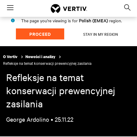
Menu
Op
sea
Polish (EMEA)
The page you're viewing is for
region.
mod
PROCEED
STAY IN MY REGION
O Vertiv
Nowości i analizy
Refleksje na temat konserwacji prewencyjnej zasilania
Refleksje na temat
konserwacji prewencyjnej
zasilania
George Ardolino •
25.11.22