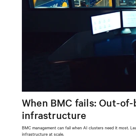
When BMC fails: Out-of-
infrastructure
BMC management can fail when AI clusters need it most. Lear
infrastructure at scale.