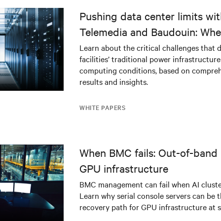
Pushing data center limits wi
Telemedia and Baudouin: Whe
workloads meet outdated crit
Learn about the critical challenges that 
facilities’ traditional power infrastructur
infrastructure
computing conditions, based on compreh
results and insights.
WHITE PAPERS
When BMC fails: Out-of-band 
GPU infrastructure
BMC management can fail when AI cluster
Learn why serial console servers can be t
recovery path for GPU infrastructure at s