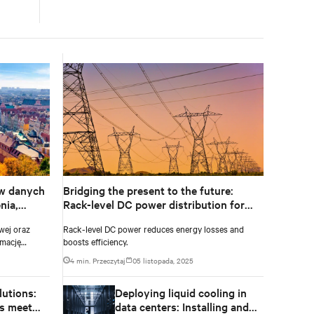
ów danych
Bridging the present to the future:
nia,
Rack-level DC power distribution for
rzeby
legacy AC designs
wej oraz
Rack-level DC power reduces energy losses and
rmację
boosts efficiency.
dostępne
4 min. Przeczytaj
05 listopada, 2025
 skalowalny
e wzrostem
utions:
Deploying liquid cooling in
 firma
j
s meet
data centers: Installing and