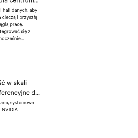
i hali danych, aby
cieczą i przyszłą
ągłą pracę.
tegrować się z
dnocześnie
tycznych aplikacji
ć w skali
ferencyjne dla
żane, systemowe
ia NVIDIA