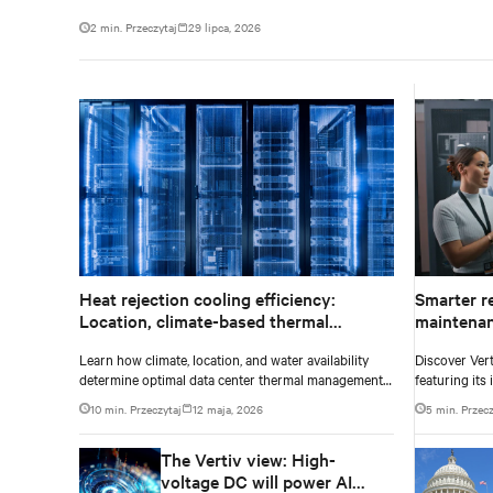
2 min. Przeczytaj
29 lipca, 2026
Heat rejection cooling efficiency:
Smarter r
Location, climate-based thermal
maintenan
management strategy
powering 
Learn how climate, location, and water availability
Discover Ver
determine optimal data center thermal management
featuring its
approaches and why higher chip temperatures don’t
health manag
10 min. Przeczytaj
12 maja, 2026
5 min. Przecz
always mean facilities should implement
technology, 
compressor-less cooling.
backup and p
The Vertiv view: High-
efficiency and
voltage DC will power AI