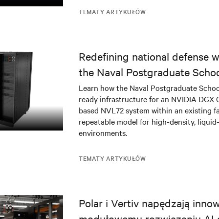
TEMATY ARTYKUŁÓW
Redefining national defense wi
the Naval Postgraduate Schoo
infrastructure deployment
Learn how the Naval Postgraduate Schoo
ready infrastructure for an NVIDIA DGX
based NVL72 system within an existing fac
repeatable model for high-density, liquid
environments.
TEMATY ARTYKUŁÓW
Polar i Vertiv napędzają innow
modułowemu rozwiązaniu AI 