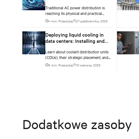
expansion
Traditional AC power distribution is
reaching its physical and practical
limits when it comes to the extreme
4 min. Przeczytaj
27 października, 2025
density of modern AI compute.
Deploying liquid cooling in
data centers: Installing and
managing coolant
Learn about coolant distribution units
distribution units (CDUs)
(CDUs), their strategic placement, and
effective management for
6 min. Przeczytaj
10 czerwca, 2025
implementing liquid cooling in new or
existing data centers.
Dodatkowe zasoby