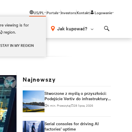
US/PL
Portals
Investors
Kontakt
Logowanie
e viewing is for
Jak kupować?
A)
region.
Search
STAY IN MY REGION
Najnowszy
Stworzone z myślą o przyszłości:
Podejście Vertiv do infrastruktury
przyjaznej dla środowiska
4 min. Przeczytaj
28 lipca, 2026
Serial consoles for driving AI
factories’ uptime