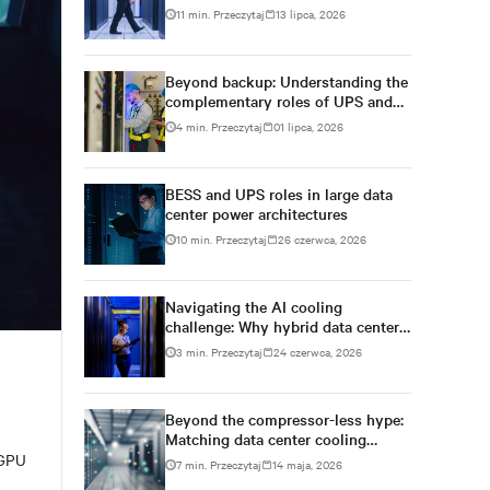
11 min. Przeczytaj
13 lipca, 2026
Beyond backup: Understanding the
complementary roles of UPS and
BESS
4 min. Przeczytaj
01 lipca, 2026
BESS and UPS roles in large data
center power architectures
10 min. Przeczytaj
26 czerwca, 2026
Navigating the AI cooling
challenge: Why hybrid data centers
need a smarter approach
3 min. Przeczytaj
24 czerwca, 2026
Beyond the compressor-less hype:
Matching data center cooling
technology to climate reality
 GPU
7 min. Przeczytaj
14 maja, 2026