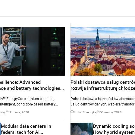
esilience: Advanced
Polski dostawca usług centr
ce and battery technologies
rozwija infrastrukturę chłodze
next-gen data centers
odpowiadając na przyszłe pot
tiv™ EnergyCore Lithium cabinets,
Polski dostawca łączności światłowodo
 intelligent, condition-based battery
usług centrów danych, wspiera transfo
ement and advanced Lithium-ion
cyfrową poprzez bezpieczne i wysoko 
ytaj
11 marca, 2026
1 min. Przeczytaj
09 marca, 2026
and how it transforms data center power
środowiska kolokacyjne, umożliwiające
ower smoothing to offer superior
rozwój działalności biznesowej. Wraz z
Modular data centers in
Dynamic cooling sol
 intelligent monitoring capabilities.
zapotrzebowania na usługi kolokacyjne,
zdecydowała się na modernizację swoje
federal tech for AI
How hybrid system