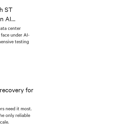
th ST
n AI
ical power
data center
e face under AI-
ensive testing
recovery for
s need it most.
he only reliable
cale.