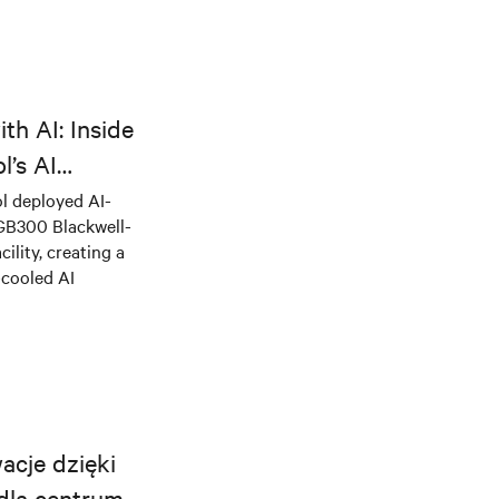
th AI: Inside
l’s AI
l deployed AI-
 GB300 Blackwell-
ility, creating a
-cooled AI
acje dzięki
dla centrum