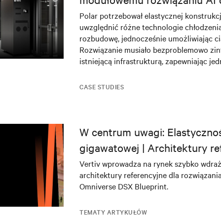
danych DRA01 w Norwegii
Polar potrzebował elastycznej konstrukcj
uwzględnić różne technologie chłodzenia 
rozbudowę, jednocześnie umożliwiając ci
Rozwiązanie musiało bezproblemowo zin
istniejącą infrastrukturą, zapewniając je
niezawodne zasilanie i chłodzenie dla kry
AI.
CASE STUDIES
W centrum uwagi: Elastycznoś
gigawatowej | Architektury re
NVIDIA DSX Blueprint
Vertiv wprowadza na rynek szybko wdra
architektury referencyjne dla rozwiązan
Omniverse DSX Blueprint.
TEMATY ARTYKUŁÓW