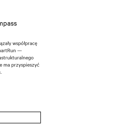
ompass
iązały współpracę
SmartRun —
rastrukturalnego
re ma przyspieszyć
.