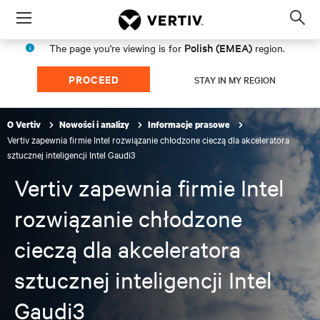
Menu
Op
sea
Polish (EMEA)
The page you're viewing is for
region.
mod
PROCEED
STAY IN MY REGION
O Vertiv
Nowości i analizy
Informacje prasowe
Vertiv zapewnia firmie Intel rozwiązanie chłodzone cieczą dla akceleratora
sztucznej inteligencji Intel Gaudi3
Vertiv zapewnia firmie Intel
rozwiązanie chłodzone
cieczą dla akceleratora
sztucznej inteligencji Intel
Gaudi3