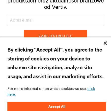
produktach oraz aktualności branżowe
od Vertiv.
ZAREJESTRUJ SIĘ
By clicking “Accept All”, you agree to the
storing of cookies on your device to
ZASOBY
enhance site navigation, analyze site
usage, and assist in our marketing efforts.
WSPARCIE
For more information on which cookies we use,
click
O NAS
here.
Accept All