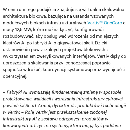
W centrum tego podejścia znajduje się wirtualna skalowalna
architektura blokowa, bazująca na ustandaryzowanych
modułowych blokach infrastrukturalnych
Vertiv™ OneCore
o
mocy 12,5 MW, które można łączyć, konfigurować i
rozbudowywać, aby obsługiwać wdrożenia od mniejszych
klastrów AI po fabryki AI o gigawatowej skali. Dzięki
ustanowieniu powtarzalnych projektów blokowych z
wykorzystaniem zweryfikowanych interfejsów, Vertiv dąży do
uproszczenia skalowania przy jednoczesnej poprawie
spójności wdrożeń, koordynacji systemowej oraz wydajności
operacyjnej.
–
Fabryki AI wymuszają fundamentalną zmianę w sposobie
projektowania, walidacji i wdrażania infrastruktury cyfrowej –
powiedział Scott Armul, dyrektor ds. produktów i technologii
w Vertiv. – Rolą Vertiv jest przekształcenie złożonej
infrastruktury AI z zestawu odrębnych produktów w
konwergentne, fizyczne systemy, które mogą być poddane