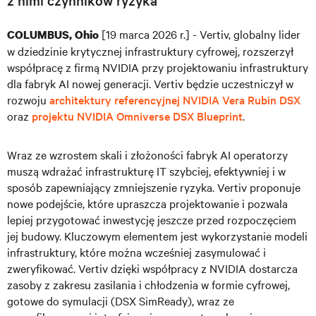
z nimi czynników ryzyka
[19 marca 2026 r.] - Vertiv, globalny lider
COLUMBUS, Ohio
w dziedzinie krytycznej infrastruktury cyfrowej, rozszerzył
współpracę z firmą NVIDIA przy projektowaniu infrastruktury
dla fabryk AI nowej generacji. Vertiv będzie uczestniczył w
rozwoju
architektury referencyjnej NVIDIA Vera Rubin DSX
oraz
projektu NVIDIA Omniverse DSX Blueprint
.
Wraz ze wzrostem skali i złożoności fabryk AI operatorzy
muszą wdrażać infrastrukturę IT szybciej, efektywniej i w
sposób zapewniający zmniejszenie ryzyka. Vertiv proponuje
nowe podejście, które upraszcza projektowanie i pozwala
lepiej przygotować inwestycję jeszcze przed rozpoczęciem
jej budowy. Kluczowym elementem jest wykorzystanie modeli
infrastruktury, które można wcześniej zasymulować i
zweryfikować. Vertiv dzięki współpracy z NVIDIA dostarcza
zasoby z zakresu zasilania i chłodzenia w formie cyfrowej,
gotowe do symulacji (DSX SimReady), wraz ze