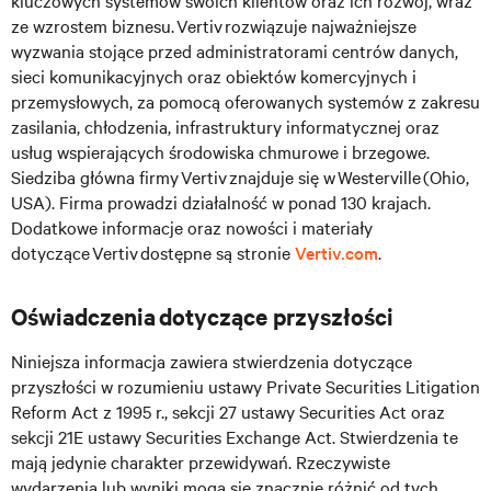
kluczowych systemów swoich klientów oraz ich rozwój, wraz
ze wzrostem biznesu. Vertiv rozwiązuje najważniejsze
wyzwania stojące przed administratorami centrów danych,
sieci komunikacyjnych oraz obiektów komercyjnych i
przemysłowych, za pomocą oferowanych systemów z zakresu
zasilania, chłodzenia, infrastruktury informatycznej oraz
usług wspierających środowiska chmurowe i brzegowe.
Siedziba główna firmy Vertiv znajduje się w Westerville (Ohio,
USA). Firma prowadzi działalność w ponad 130 krajach.
Dodatkowe informacje oraz nowości i materiały
dotyczące Vertiv dostępne są stronie
Vertiv.com
.
Oświadczenia dotyczące przyszłości
Niniejsza informacja zawiera stwierdzenia dotyczące
przyszłości w rozumieniu ustawy Private Securities Litigation
Reform Act z 1995 r., sekcji 27 ustawy Securities Act oraz
sekcji 21E ustawy Securities Exchange Act. Stwierdzenia te
mają jedynie charakter przewidywań. Rzeczywiste
wydarzenia lub wyniki mogą się znacznie różnić od tych