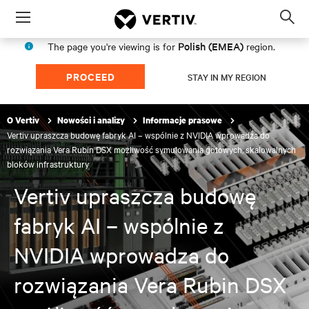
Menu
Op
sea
Polish (EMEA)
The page you're viewing is for
region.
mod
PROCEED
STAY IN MY REGION
O Vertiv
Nowości i analizy
Informacje prasowe
Vertiv upraszcza budowę fabryk AI – wspólnie z NVIDIA wprowadza do
rozwiązania Vera Rubin DSX możliwość symulowania gotowych, skalowalnych
bloków infrastruktury
Vertiv upraszcza budowę
fabryk AI – wspólnie z
NVIDIA wprowadza do
rozwiązania Vera Rubin DSX