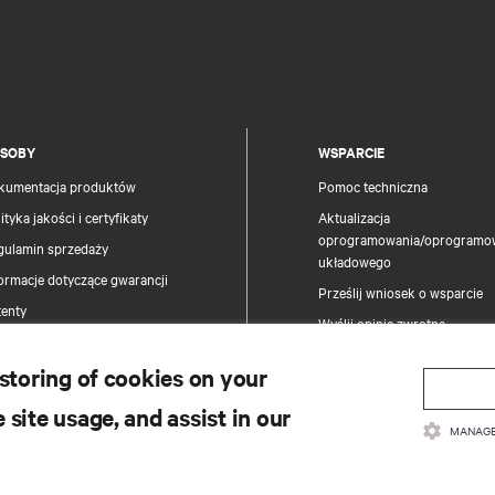
SOBY
WSPARCIE
kumentacja produktów
Pomoc techniczna
ityka jakości i certyfikaty
Aktualizacja
oprogramowania/oprogramo
gulamin sprzedaży
układowego
ormacje dotyczące gwarancji
Prześlij wniosek o wsparcie
tenty
Wyślij opinię zwrotną
pa strony
Osoby kontaktowe
 storing of cookies on your
Rejestracja produktu
 site usage, and assist in our
Zabezpieczenie informacji i 
MANAGE
Zgłoś problem dotyczący zab