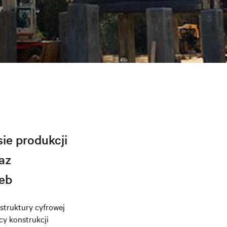
ie produkcji
raz
eb
astruktury cyfrowej
cy konstrukcji