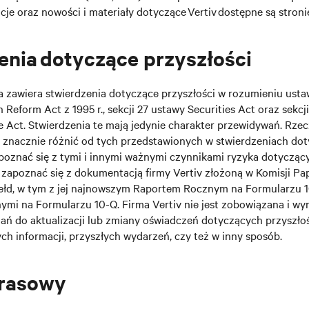
je oraz nowości i materiały dotyczące Vertiv dostępne są stron
nia dotyczące przyszłości
ja zawiera stwierdzenia dotyczące przyszłości w rozumieniu usta
n Reform Act z 1995 r., sekcji 27 ustawy Securities Act oraz sekcj
e Act. Stwierdzenia te mają jedynie charakter przewidywań. Rze
ę znacznie różnić od tych przedstawionych w stwierdzeniach do
poznać się z tymi i innymi ważnymi czynnikami ryzyka dotyczącym
y zapoznać się z dokumentacją firmy Vertiv złożoną w Komisji Pa
ełd, w tym z jej najnowszym Raportem Rocznym na Formularzu 1
ymi na Formularzu 10-Q. Firma Vertiv nie jest zobowiązana i wyr
ań do aktualizacji lub zmiany oświadczeń dotyczących przyszłoś
ch informacji, przyszłych wydarzeń, czy też w inny sposób.
prasowy