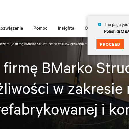
The page you'r
Rozwiązania
Pomoc
Insights
O Vertiv
Polish (EME
 przejmuje firmę BMarko Structures w celu zwiększenia możliwości w zakresie rozw
PROCEED
e firmę BMarko Stru
liwości w zakresie
prefabrykowanej i k