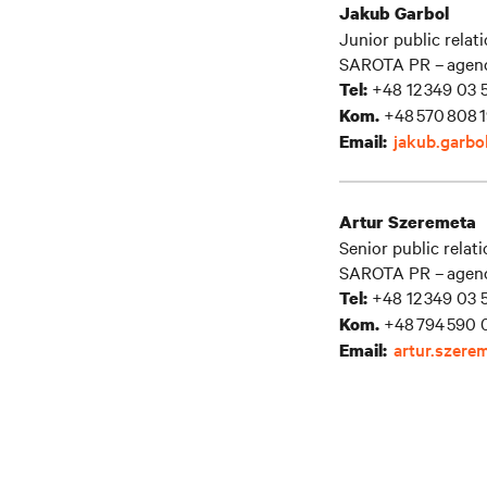
Jakub Garbol
Junior public relati
SAROTA PR – agencj
+48 12 349 03 
Tel:
+48 570 808 
Kom.
jakub.garbo
Email:
Artur Szeremeta
Senior public rela
SAROTA PR – agencj
+48 12 349 03 
Tel:
+48 794 590 
Kom.
artur.szere
Email: