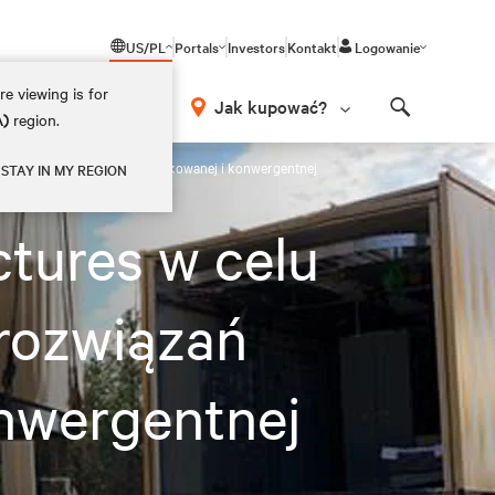
US/PL
Portals
Investors
Kontakt
Logowanie
e viewing is for
Jak kupować?
A)
region.
Search
iązań infrastruktury prefabrykowanej i konwergentnej
STAY IN MY REGION
ctures w celu
 rozwiązań
onwergentnej