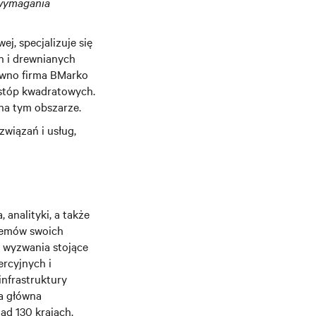
 wymagania
j, specjalizuje się
h i drewnianych
dawno firma BMarko
 stóp kwadratowych.
 na tym obszarze.
związań i usług,
 analityki, a także
stemów swoich
e wyzwania stojące
rcyjnych i
infrastruktury
a główna
nad 130 krajach.