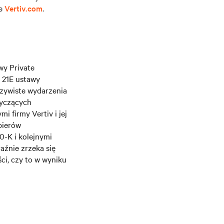
ie
Vertiv.com
.
wy Private
i 21E ustawy
czywiste wydarzenia
tyczących
i firmy Vertiv i jej
pierów
0-K i kolejnymi
aźnie zrzeka się
ci, czy to w wyniku