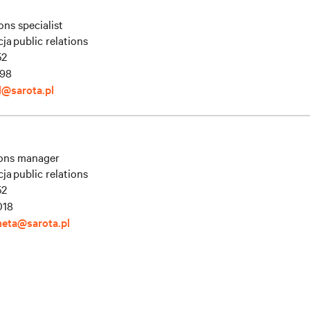
ons specialist
a public relations
52
198
l@sarota.pl
tions manager
a public relations
52
018
meta@sarota.pl