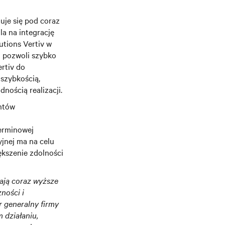
uje się pod coraz
la na integrację
utions Vertiv w
 pozwoli szybko
ertiv do
 szybkością,
nością realizacji.
entów
erminowej
yjnej ma na celu
ększenie zdolności
iają coraz wyższe
ności i
r generalny firmy
 działaniu,