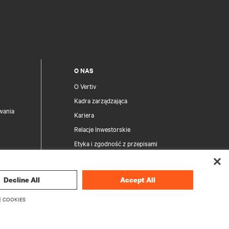
O NAS
O Vertiv
Kadra zarządzająca
wania
Kariera
Relacje Inwestorskie
Etyka i zgodność z przepisami
Twoje wybory dotyczące prywatności
Decline All
Accept All
Informacje o ochronie prywatności
produktów
 COOKIES
ezpieczeń