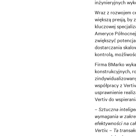
inżynieryjnych wy
Wraz z rozwojem ce
większą presją, by 
kluczowej specjaliz
Ameryce Północnej.
zwiększyć potencjał
dostarczania skalow
kontrolą, możliwośc
Firma BMarko wykaz
konstrukcyjnych, ro
zindywidualizowany
współpracy z Vertiv
usprawnienie realiz
Vertiv do wspierani
–
Sztuczna intelige
wymagania w zakres
efektywności na cał
Vertiv. – Ta transa