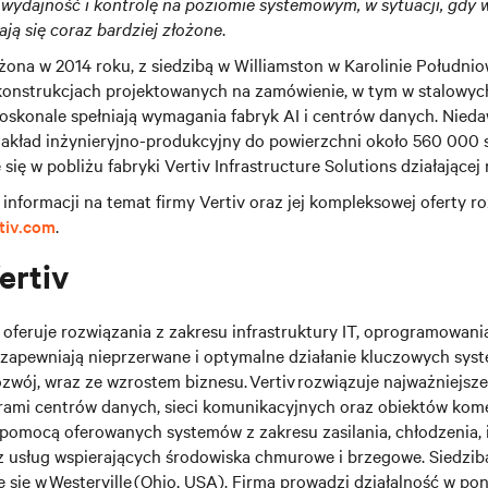
 wydajność i kontrolę na poziomie systemowym, w sytuacji, gdy
ają się coraz bardziej złożone
.
ona w 2014 roku, z siedzibą w Williamston w Karolinie Południowe
 konstrukcjach projektowanych na zamówienie, w tym w stalowyc
 doskonale spełniają wymagania fabryk AI i centrów danych. Nie
akład inżynieryjno-produkcyjny do powierzchni około 560 000
 się w pobliżu fabryki Vertiv Infrastructure Solutions działającej
informacji na temat firmy Vertiv oraz jej kompleksowej oferty ro
tiv.com
.
ertiv
oferuje rozwiązania z zakresu infrastruktury IT, oprogramowania,
e zapewniają nieprzerwane i optymalne działanie kluczowych sy
ozwój, wraz ze wzrostem biznesu. Vertiv rozwiązuje najważniejsz
rami centrów danych, sieci komunikacyjnych oraz obiektów kome
pomocą oferowanych systemów z zakresu zasilania, chłodzenia, 
z usług wspierających środowiska chmurowe i brzegowe. Siedzib
je się w Westerville (Ohio, USA). Firma prowadzi działalność w po