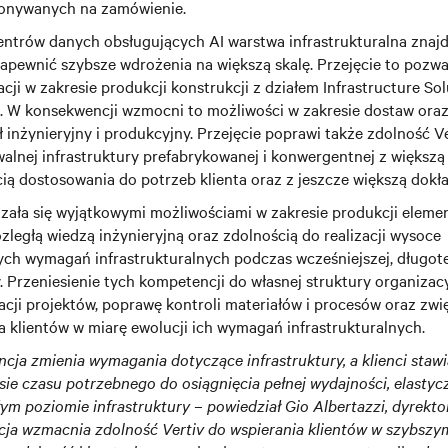
konywanych na zamówienie.
ntrów danych obsługujących AI warstwa infrastrukturalna znajd
zapewnić szybsze wdrożenia na większą skalę. Przejęcie to pozwa
acji w zakresie produkcji konstrukcji z działem Infrastructure Sol
 W konsekwencji wzmocni to możliwości w zakresie dostaw oraz
 inżynieryjny i produkcyjny. Przejęcie poprawi także zdolność V
alnej infrastruktury prefabrykowanej i konwergentnej z większą
ią dostosowania do potrzeb klienta oraz z jeszcze większą dokład
ała się wyjątkowymi możliwościami w zakresie produkcji elem
zległą wiedzą inżynieryjną oraz zdolnością do realizacji wysoce
ch wymagań infrastrukturalnych podczas wcześniejszej, długot
. Przeniesienie tych kompetencji do własnej struktury organizac
acji projektów, poprawę kontroli materiałów i procesów oraz zwi
a klientów w miarę ewolucji ich wymagań infrastrukturalnych.
ncja zmienia wymagania dotyczące infrastruktury, a klienci staw
ie czasu potrzebnego do osiągnięcia pełnej wydajności, elastycz
ym poziomie infrastruktury – powiedział Gio Albertazzi, dyrekto
kcja wzmacnia zdolność Vertiv do wspierania klientów w szybszym