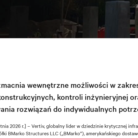
zmacnia wewnętrzne możliwości w zakres
nstrukcyjnych, kontroli inżynieryjnej o
nia rozwiązań do indywidualnych potrz
tnia 2026 r.] – Vertiv, globalny lider w dziedzinie krytycznej infr
spółki BMarko Structures LLC („BMarko”), amerykańskiego dostaw