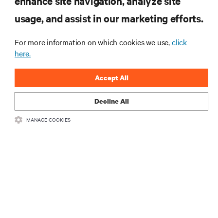
enhance site navigation, analyze site
ZASOBY
usage, and assist in our marketing efforts.
WSPARCIE
For more information on which cookies we use,
click
here.
O NAS
Accept All
Decline All
MANAGE COOKIES
DOŁĄCZ DO NAS
Insta
•
•
Warunki użytkowania
Polityka prywatności danych i plików cookie
Oświadczenie o dostępności
©
2026 Vertiv Group Corp. Wszelkie prawa zastrzeżone.