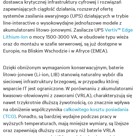
dostawca krytycznej infrastruktury cyfrowej i rozwiązań
zapewniających ciągłość działania, rozszerzył ofertę
systemów zasilania awaryjnego (UPS) działających w trybie
line-interactive o wysokowydajne jednofazowe modele z
akumulatorami litowo-jonowymi. Zasilacze UPS
Vertiv™ Edge
Lithium-Ion
o mocy 1500-3000 VA, w obudowie typu wieża
oraz do montażu w szafie serwerowej, są już dostępne w
Europie, na Bliskim Wschodzie i w Afryce (EMEA).
Dzięki obniżonym wymaganiom konserwacyjnym, baterie
litowo-jonowe (Li-ion, LIB) stanowią naturalny wybór dla
sieciowej infrastruktury brzegowej, w przypadku której
wsparcie IT jest ograniczone. W porównaniu z akumulatorami
kwasowo-ołowiowymi z zaworami (VRLA), charakteryzują się
nawet trzykrotnie dłuższą żywotnością, co znacznie wpływa
na obniżenie współczynnika
całkowitego kosztu posiadania
(TCO)
. Ponadto, są bardziej wydajne podczas pracy w
wyższych temperaturach, mają mniejsze wymiary, są lżejsze
oraz zapewniają dłuższy czas pracy niż baterie VRLA