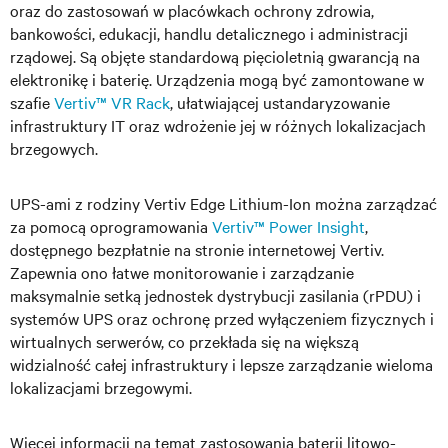
oraz do zastosowań w placówkach ochrony zdrowia,
bankowości, edukacji, handlu detalicznego i administracji
rządowej. Są objęte standardową pięcioletnią gwarancją na
elektronikę i baterię. Urządzenia mogą być zamontowane w
szafie
Vertiv™ VR Rack
, ułatwiającej ustandaryzowanie
infrastruktury IT oraz wdrożenie jej w różnych lokalizacjach
brzegowych.
UPS-ami z rodziny Vertiv Edge Lithium-Ion można zarządzać
za pomocą oprogramowania
Vertiv™ Power Insight
,
dostępnego bezpłatnie na stronie internetowej Vertiv.
Zapewnia ono łatwe monitorowanie i zarządzanie
maksymalnie setką jednostek dystrybucji zasilania (rPDU) i
systemów UPS oraz ochronę przed wyłączeniem fizycznych i
wirtualnych serwerów, co przekłada się na większą
widzialność całej infrastruktury i lepsze zarządzanie wieloma
lokalizacjami brzegowymi.
Więcej informacji na temat zastosowania baterii litowo-