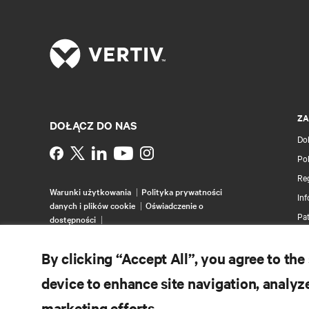
ZA
DOŁĄCZ DO NAS
Do
Instagram
Pol
Re
Warunki użytkowania
Polityka prywatności
Inf
danych i plików cookie
Oświadczenie o
Pa
dostępności
©
2026 Vertiv Group Corp. Wszelkie prawa
Ma
zastrzeżone.
By clicking “Accept All”, you agree to the
device to enhance site navigation, analyze
marketing efforts.