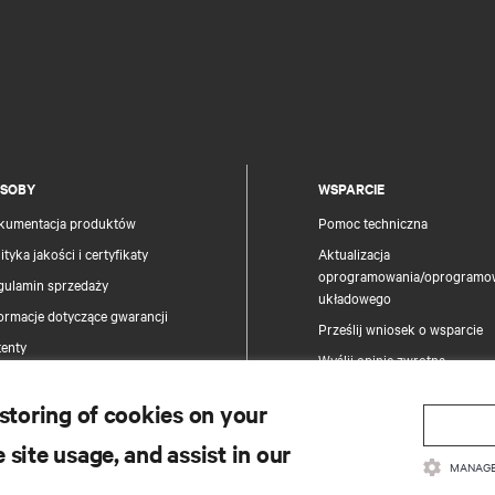
SOBY
WSPARCIE
kumentacja produktów
Pomoc techniczna
ityka jakości i certyfikaty
Aktualizacja
oprogramowania/oprogramo
gulamin sprzedaży
układowego
ormacje dotyczące gwarancji
Prześlij wniosek o wsparcie
tenty
Wyślij opinię zwrotną
pa strony
Osoby kontaktowe
 storing of cookies on your
Rejestracja produktu
 site usage, and assist in our
Zabezpieczenie informacji i 
MANAGE
Zgłoś problem dotyczący zab