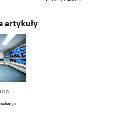
 artykuły
UŁÓW
 Exchange