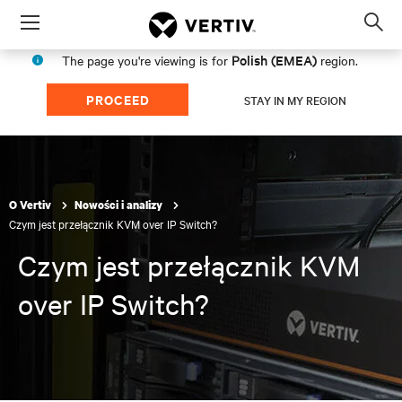
Menu
Op
sea
Polish (EMEA)
The page you're viewing is for
region.
mod
PROCEED
STAY IN MY REGION
O Vertiv
Nowości i analizy
Czym jest przełącznik KVM over IP Switch?
Czym jest przełącznik KVM
over IP Switch?