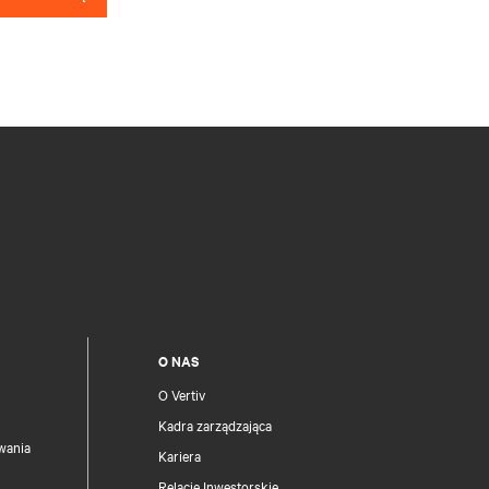
O NAS
O Vertiv
Kadra zarządzająca
wania
Kariera
Relacje Inwestorskie