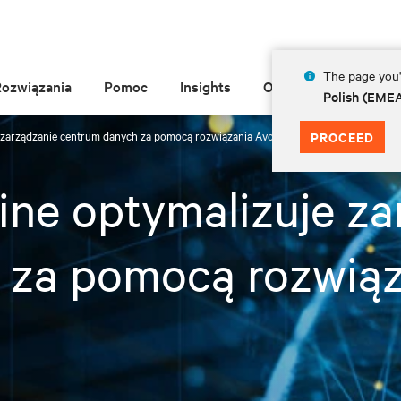
The page you'r
Rozwiązania
Pomoc
Insights
O Vertiv
Polish (EME
 zarządzanie centrum danych za pomocą rozwiązania Avocent ACS
PROCEED
ne optymalizuje za
 za pomocą rozwiąz