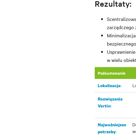
Rezultaty:
Scentralizow
zarządczego 
Minimalizacja
bezpiecznego
Usprawnienie
w wielu obie
Podsumowanie
:​
L
Lokalizacja
Rozwiązania
Vertiv:
D
Najważniejsze
w
:
potrzeby