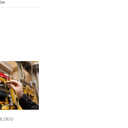
tów.
BLOGU