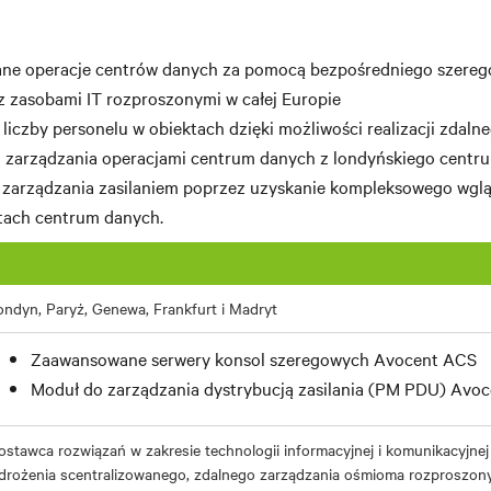
ane operacje centrów danych za pomocą bezpośredniego szereg
z zasobami IT rozproszonymi w całej Europie
 liczby personelu w obiektach dzięki możliwości realizacji zdaln
 zarządzania operacjami centrum danych z londyńskiego centru
 zarządzania zasilaniem poprzez uzyskanie kompleksowego wgl
ktach centrum danych.
ondyn, Paryż, Genewa, Frankfurt i Madryt
Zaawansowane serwery konsol szeregowych Avocent ACS
Moduł do zarządzania dystrybucją zasilania (PM PDU) Avoc
ostawca rozwiązań w zakresie technologii informacyjnej i komunikacyjnej
drożenia scentralizowanego, zdalnego zarządzania ośmioma rozproszony