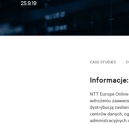
25.9.19
CASE STUDIES
C
Informacje:
NTT Europe Online 
wdrożeniu zaawans
dystrybucją zasilan
centrów danych, og
administracyjnych 