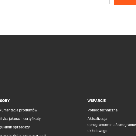
SOBY
WSPARCIE
kumentacja produktów
Pomoc techniczna
ityka jakości i certyfikaty
Aktualizacja
oprogramowania/oprogramo
gulamin sprzedaży
układowego
ormacje dotyczące gwarancji