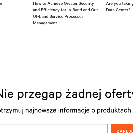
re
How to Achieve Greater Security
Are you takin
n
and Efficiency for In-Band and Out-
Data Center?
Of-Band Service Processor
Management
Nie przegap żadnej ofert
i otrzymuj najnowsze informacje o produktach 
ZAREJE