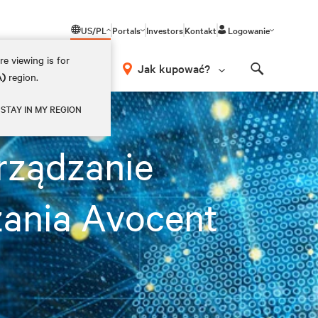
US/PL
Portals
Investors
Kontakt
Logowanie
e viewing is for
Jak kupować?
A)
region.
Search
STAY IN MY REGION
rządzanie
ania Avocent