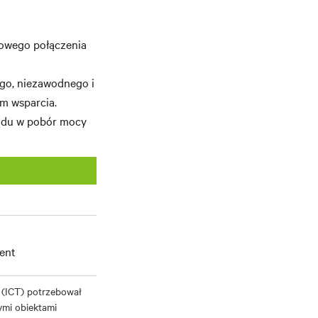
owego połączenia
ego, niezawodnego i
m wsparcia.
ądu w pobór mocy
ent
 (ICT) potrzebował
mi obiektami