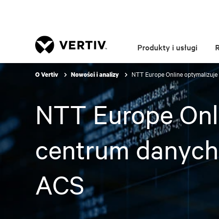
Produkty i usługi
NTT Europe Online optymalizuje
O Vertiv
Nowości i analizy
NTT Europe Onli
centrum danych
ACS