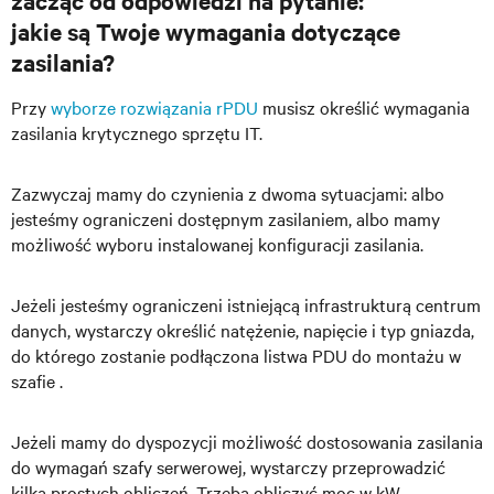
zacząć od odpowiedzi na pytanie:
jakie są Twoje wymagania dotyczące
zasilania?
Przy
wyborze rozwiązania rPDU
musisz określić wymagania
zasilania krytycznego sprzętu IT.
Zazwyczaj mamy do czynienia z dwoma sytuacjami: albo
jesteśmy ograniczeni dostępnym zasilaniem, albo mamy
możliwość wyboru instalowanej konfiguracji zasilania.
Jeżeli jesteśmy ograniczeni istniejącą
infrastrukturą centrum
danych, wystarczy określić natężenie, napięcie i typ gniazda,
do którego zostanie podłączona listwa PDU do montażu w
szafie
.
Jeżeli mamy do dyspozycji możliwość dostosowania zasilania
do wymagań szafy serwerowej, wystarczy przeprowadzić
kilka prostych
obliczeń. Trzeba obliczyć moc w kW