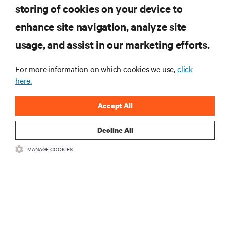
storing of cookies on your device to
ZASOBY
enhance site navigation, analyze site
usage, and assist in our marketing efforts.
WSPARCIE
For more information on which cookies we use,
click
O NAS
here.
Accept All
Decline All
DOŁĄCZ DO NAS
MANAGE COOKIES
Insta
•
•
Warunki użytkowania
Polityka prywatności danych i plików cookie
Oświadczenie o dostępności
©
2026 Vertiv Group Corp. Wszelkie prawa zastrzeżone.