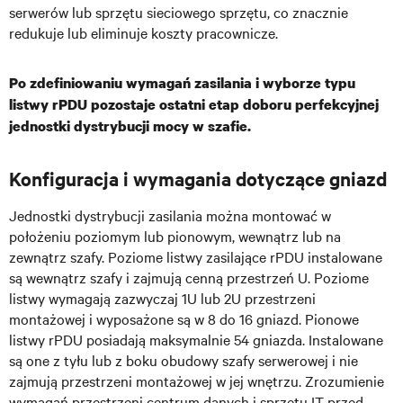
serwerów lub sprzętu sieciowego sprzętu, co znacznie
redukuje lub eliminuje koszty pracownicze.
Po zdefiniowaniu wymagań zasilania i wyborze typu
listwy rPDU pozostaje ostatni etap doboru perfekcyjnej
jednostki dystrybucji mocy w szafie
.
Konfiguracja i wymagania dotyczące gniazd
Jednostki dystrybucji zasilania można montować w
położeniu poziomym lub pionowym, wewnątrz lub na
zewnątrz szafy. Poziome listwy zasilające rPDU instalowane
są wewnątrz szafy i zajmują cenną przestrzeń U. Poziome
listwy wymagają zazwyczaj 1U lub 2U przestrzeni
montażowej i wyposażone są w 8 do 16 gniazd. Pionowe
listwy rPDU posiadają maksymalnie 54 gniazda. Instalowane
są one z tyłu lub z boku obudowy szafy serwerowej i nie
zajmują przestrzeni montażowej w jej wnętrzu. Zrozumienie
wymagań przestrzeni centrum danych i sprzętu IT przed