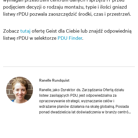
podjęciem decyzji o rodzaju montażu, typie i ilości gniazd
listwy rPDU pozwala zaoszczędzić środki, czas i przestrzeń.
Zobacz
tutaj
ofertę Geist dla Ciebie lub znajdź odpowiednią
listwę rPDU w selektorze
PDU Finder
.
Ranelle Rundquist
Ranelle, jako Dyrektor ds. Zarządzania Ofertą działu
listew zasilających PDU, jest odpowiedzialna za
opracowywanie strategii, wyznaczanie celów i
wdrażanie planów działania na skalę globalną. Posiada
ponad dwadzieścia lat doświadczenia w branży centrów
danych. Jej pasją jest definiowanie i rozwój nowych
produktów i rozwiązań, które pomagają klientom
zaspokajać zmieniające się potrzeby biznesowe.