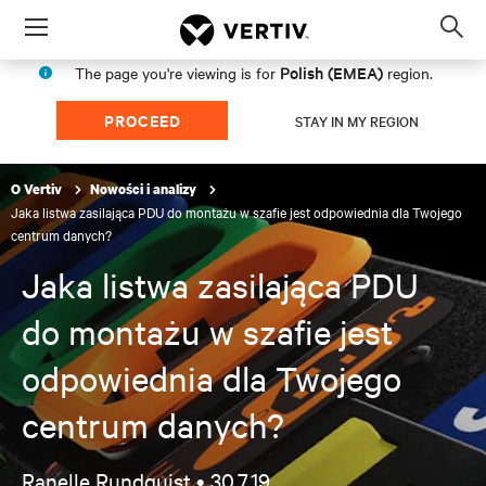
Menu
Op
sea
Polish (EMEA)
The page you're viewing is for
region.
mod
PROCEED
STAY IN MY REGION
O Vertiv
Nowości i analizy
Jaka listwa zasilająca PDU do montażu w szafie jest odpowiednia dla Twojego
centrum danych?
Jaka listwa zasilająca PDU
do montażu w szafie jest
odpowiednia dla Twojego
centrum danych?
Ranelle Rundquist •
30.7.19