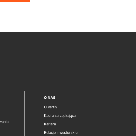
O NAS
O Vertiv
Kadra zarządzająca
wania
Kariera
Relacje Inwestorskie