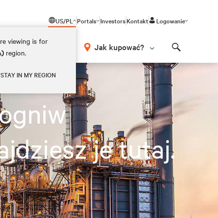
US/PL
Portals
Investors
Kontakt
Logowanie
e viewing is for
Jak kupować?
A)
region.
Search
STAY IN MY REGION
 ogniw
dziesz je tutaj.