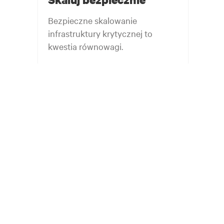
Bezpieczne skalowanie
infrastruktury krytycznej to
kwestia równowagi.
Znajdź równowagę. Zachowaj elastyczność.