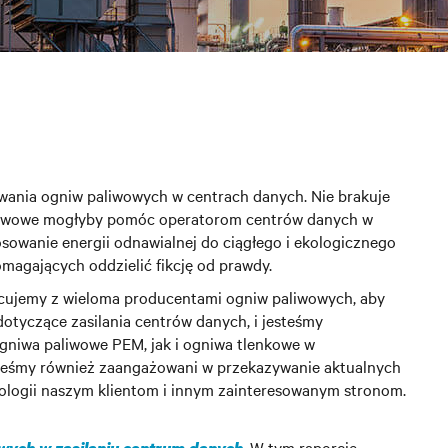
owania ogniw paliwowych w centrach danych. Nie brakuje
paliwowe mogłyby pomóc operatorom centrów danych w
osowanie energii odnawialnej do ciągłego i ekologicznego
magających oddzielić fikcję od prawdy.
racujemy z wieloma producentami ogniw paliwowych, aby
otyczące zasilania centrów danych, i jesteśmy
gniwa paliwowe PEM, jak i ogniwa tlenkowe w
teśmy również zaangażowani w przekazywanie aktualnych
hnologii naszym klientom i innym zainteresowanym stronom.
.
W tym raporcie