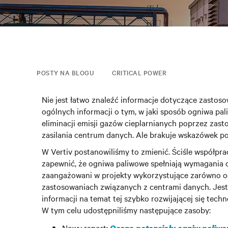
POSTY NA BLOGU
CRITICAL POWER
Nie jest łatwo znaleźć informacje dotyczące zastos
ogólnych informacji o tym, w jaki sposób ogniwa 
eliminacji emisji gazów cieplarnianych poprzez zast
zasilania centrum danych. Ale brakuje wskazówek po
W Vertiv postanowiliśmy to zmienić. Ściśle współp
zapewnić, że ogniwa paliwowe spełniają wymagania d
zaangażowani w projekty wykorzystujące zarówno o
zastosowaniach związanych z centrami danych. Jes
informacji na temat tej szybko rozwijającej się tec
W tym celu udostępniliśmy następujące zasoby:
Nowy raport: