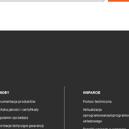
SOBY
WSPARCIE
kumentacja produktów
Pomoc techniczna
ityka jakości i certyfikaty
Aktualizacja
oprogramowania/oprogramo
gulamin sprzedaży
układowego
ormacje dotyczące gwarancji
Prześlij wniosek o wsparcie