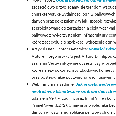
Ocena potencjału ogniw paliwo
szczegółowo przyglądamy się trendom wzbudz
charakterystykę wydajności ogniw paliwowych
danych oraz pokazujemy, w jaki sposób rozwi
zaprojektowane do zarządzania elektrycznymi
paliwowe z wykorzystaniem infrastruktury cen
które zadecydują o szybkości wdrożenia ogni
Artykuł Data Center Dynamics:
Nowości z dzi
Autorem tego artykułu jest Arturo Di Filippi, 
zasilania Vertiv i aktywnie uczestniczy w pro
które należy pokonać, aby zbudować komercyj
oraz postępy, jakie poczyniono w ich usuwaniu
Webinarium na żądanie:
Jak projekt wodorowy
neutralnego klimatycznie centrum danych 
udziałem Vertiv, Equinix oraz InfraPrime i ko
PrimePower (E2P2). Omawia ono rolę, jaką bę
danych w rozwijaniu aplikacji paliwowych dla 