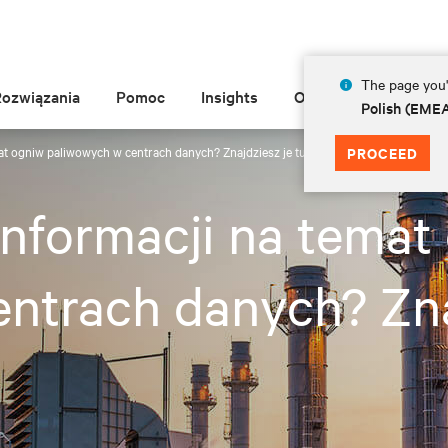
The page you'r
Rozwiązania
Pomoc
Insights
O Vertiv
Polish (EME
at ogniw paliwowych w centrach danych? Znajdziesz je tutaj.
PROCEED
informacji na temat
ntrach danych? Znaj