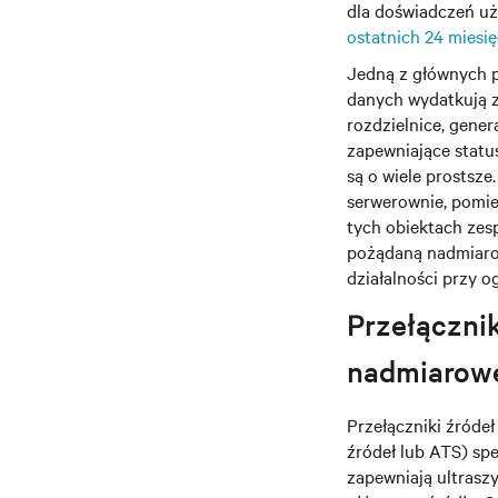
dla doświadczeń uż
ostatnich 24 miesię
Jedną z głównych p
danych wydatkują z
rozdzielnice, gener
zapewniające stat
są o wiele prostsze
serwerownie, pomie
tych obiektach zes
pożądaną nadmiarowo
działalności przy 
Przełącznik
nadmiarowe
Przełączniki źróde
źródeł lub ATS) spe
zapewniają ultrasz