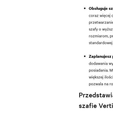
Obsługuje sz
coraz więcej
przetwarzani
szafy o wyżs
rozmiarom, p
standardowej 
Zaplanujesz 
dodawania wym
posiadania. M
większej iloś
pozwala na ro
Przedstawi
szafie Vert