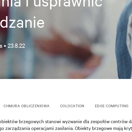
ania i usprawnić
dzanie
s •
23.8.22
CHMURA OBLICZENIOWA
COLOCATION
EDGE COMPUTING
obiektów brzegowych stanowi wyzwanie dla zespołów centrów da
go zarządzania operacjami zasilania. Obiekty brzegowe mają kry