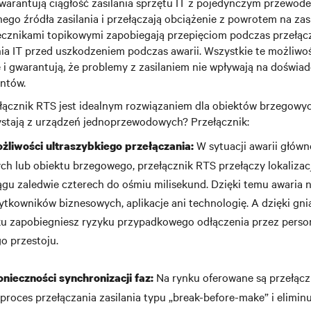
warantują ciągłość zasilania sprzętu IT z pojedynczym przew
go źródła zasilania i przełączają obciążenie z powrotem na zasi
ecznikami topikowymi zapobiegają przepięciom podczas przełącz
ia IT przed uszkodzeniem podczas awarii. Wszystkie te możliwo
 i gwarantują, że problemy z zasilaniem nie wpływają na doświa
entów.
ełącznik RTS jest idealnym rozwiązaniem dla obiektów brzegowyc
ystają z urządzeń jednoprzewodowych? Przełącznik:
W sytuacji awarii główn
liwości ultraszybkiego przełączania:
h lub obiektu brzegowego, przełącznik RTS przełączy lokalizac
iągu zaledwie czterech do ośmiu milisekund. Dzięki temu awaria 
tkowników biznesowych, aplikacje ani technologię. A dzięki g
ku zapobiegniesz ryzyku przypadkowego odłączenia przez person
o przestoju.
Na rynku oferowane są przełączn
nieczności synchronizacji faz:
proces przełączania zasilania typu „break-before-make” i elimin