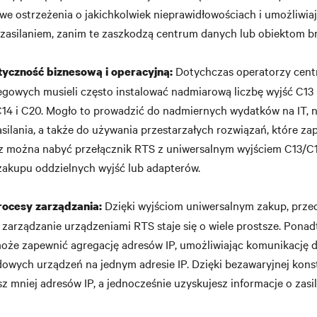
e ostrzeżenia o jakichkolwiek nieprawidłowościach i umożliwia
zasilaniem, zanim te zaszkodzą centrum danych lub obiektom 
Dotychczas operatorzy cent
tyczność biznesową i operacyjną:
gowych musieli często instalować nadmiarową liczbę wyjść C13 i
C14 i C20. Mogło to prowadzić do nadmiernych wydatków na IT,
zasilania, a także do używania przestarzałych rozwiązań, które za
az można nabyć przełącznik RTS z uniwersalnym wyjściem C13/C
zakupu oddzielnych wyjść lub adapterów.
Dzięki wyjściom uniwersalnym zakup, prze
ocesy zarządzania:
i zarządzanie urządzeniami RTS staje się o wiele prostsze. Pona
może zapewnić agregację adresów IP, umożliwiając komunikację 
wych urządzeń na jednym adresie IP. Dzięki bezawaryjnej konst
z mniej adresów IP, a jednocześnie uzyskujesz informacje o zasi