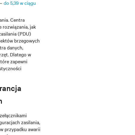
 –
do 5,39 w ciągu
ania. Centra
 rozwiązania, jak
zasilania (PDU)
biektów brzegowych
ntra danych,
rzęt. Dlatego w
które zapewni
astyczności
rancja
h
rzełącznikami
guracjach zasilania,
 w przypadku awarii