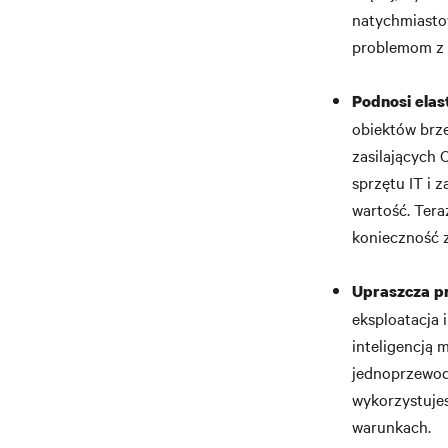
natychmiastow
problemom z 
Podnosi elas
obiektów brze
zasilających 
sprzętu IT i 
wartość. Ter
konieczność 
Upraszcza pr
eksploatacja 
inteligencją 
jednoprzewodo
wykorzystujes
warunkach.