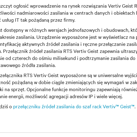
szczyt ogłosić wprowadzenie na rynek rozwiązania Vertiv Geist R
liwości nadmiarowości zasilania w centrach danych i obiektach
 usług IT tak pożądaną przez firmy.
est dostępny w różnych wersjach jednofazowych i obudowach, któ
akresie zasilania. Urządzenie wyposażone jest w wyświetlacz na
ntyfikację aktywnych źródeł zasilania i ręczne przełączanie zasil
. Przełącznik źródeł zasilania RTS Vertiv Geist zapewnia ultra
sie od czterech do ośmiu milisekund i podtrzymanie zasilania 
awowego źródła zasilania.
ełącznika RTS Vertiv Geist wyposażone są w uniwersalne wyjśc
zność pożądaną w dobie ciągle zmieniających się wymagań w zakr
tki na sprzęt. Opcjonalne funkcje monitoringu zapewniają równi
ie energii, możliwość agregacji adresów IP i wiele więcej.
 dziś o
przełączniku źródeł zasilania do szaf rack Vertiv™ Geist™
.