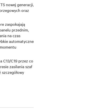
TS nowej generacji,
 brzegowych oraz
re zaspokajają
 panelu przednim,
ania na czas
szybkie automatyczne
do momentu
ia C13/C19 przez co
esie zasilania szaf
eż szczegółowy