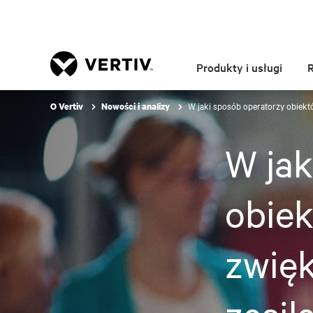
Produkty i usługi
W jaki sposób operatorzy obiek
O Vertiv
Nowości i analizy
W jak
obie
zwię