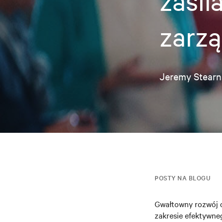
zasil
zarzą
Jeremy Stearn
POSTY NA BLOGU
Gwałtowny rozwój 
zakresie efektywne