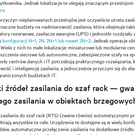
ytkownika. Jednak lokalizacje te ulegają znaczącym przestojom
cy
.
rzyczyn nieplanowanych przestojów jest oczywiście utrata zasil
naczne budżety na nadmiarowość zasilania, która obejmuje takie
atory rezerwowe, zasilacze awaryjne (UPS) i jednostki rozdziału 
us
konfiguracji N+1, 2N, 2N+1 lub nawet 2N+2
. Jednak operacje o
. Wiele z nich to małe lokalizacje: miniaturowe lub modularne ce
szczenia sieciowe lub autonomiczne, zabezpieczone szafy na sp
poły centrów danych i IT potrzebują praktycznego rozwiązania, 
ść i inteligencję zasilania, a jednocześnie przyczyni się do el
ograniczonych budżetach IT.
i źródeł zasilania do szaf rack — gwa
go zasilania w obiektach brzegowyc
ł zasilania do szaf rack (RTS) (zwane również automatycznymi p
łniają wszystkie te cele. Urządzenia te dostępne są w wielu konfi
ybkie, automatyczne przełączanie zasilania na dodatkowe źródło