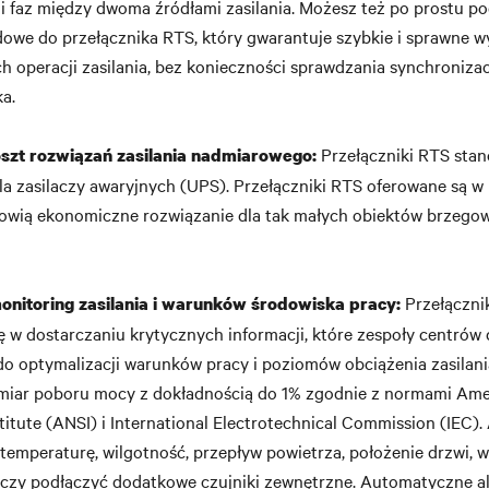
i faz między dwoma źródłami zasilania. Możesz też po prostu p
owe do przełącznika RTS, który gwarantuje szybkie i sprawne 
 operacji zasilania, bez konieczności sprawdzania synchronizacj
ka.
Przełączniki RTS stan
szt rozwiązań zasilania nadmiarowego:
la zasilaczy awaryjnych (UPS). Przełączniki RTS oferowane są w 
nowią ekonomiczne rozwiązanie dla tak małych obiektów brzego
Przełączni
nitoring zasilania i warunków środowiska pracy:
ę w dostarczaniu krytycznych informacji, które zespoły centrów
o optymalizacji warunków pracy i poziomów obciążenia zasilani
miar poboru mocy z dokładnością do 1% zgodnie z normami Ame
titute (ANSI) i International Electrotechnical Commission (IEC)
emperaturę, wilgotność, przepływ powietrza, położenie drzwi, wy
rczy podłączyć dodatkowe czujniki zewnętrzne. Automatyczne al