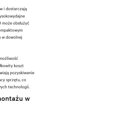
w i dostarczają
wysokowydajne
U może obsłużyć
 kompaktowym
 w dowolnej
możliwość
łkowity koszt
iwiają pozyskiwanie
cy sprzętu, co
ych technologii.
 montażu w