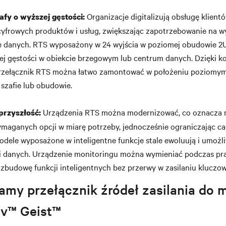
Organizacje digitalizują obsługę klientó
afy o wyższej gęstości:
 cyfrowych produktów i usług, zwiększając zapotrzebowanie na 
e danych. RTS wyposażony w 24 wyjścia w poziomej obudowie 2
zej gęstości w obiekcie brzegowym lub centrum danych. Dzięki
rzełącznik RTS można łatwo zamontować w położeniu poziomym
szafie lub obudowie.
Urządzenia RTS można modernizować, co oznacza 
przyszłość:
aganych opcji w miarę potrzeby, jednocześnie ograniczając ca
odele wyposażone w inteligentne funkcje stale ewoluują i umożl
ci danych. Urządzenie monitoringu można wymieniać podczas pra
zbudowę funkcji inteligentnych bez przerwy w zasilaniu kluczow
amy przełącznik źródeł zasilania do
iv™ Geist™