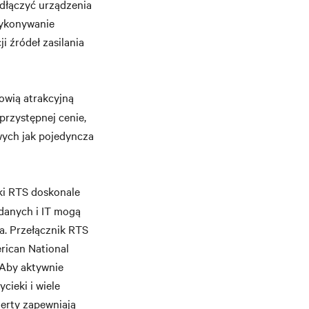
odłączyć urządzenia
wykonywanie
i źródeł zasilania
owią atrakcyjną
przystępnej cenie,
wych jak pojedyncza
ki RTS doskonale
 danych i IT mogą
a. Przełącznik RTS
rican National
. Aby aktywnie
cieki i wiele
erty zapewniają