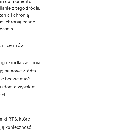
odem do momentu
lanie z tego źródła.
ania i chronią
ści chronią cenne
dczenia
h i centrów
ego źródła zasilania
ję na nowe źródła
nie będzie mieć
niazdom o wysokim
el i
iki RTS, które
ują konieczność