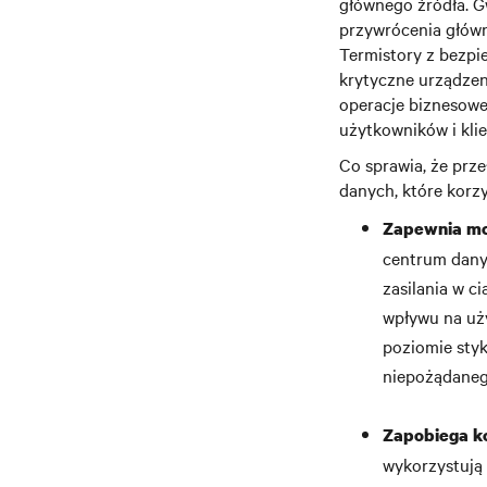
głównego źródła. G
przywrócenia główne
Termistory z bezpi
krytyczne urządzen
operacje biznesowe
użytkowników i kli
Co sprawia, że prz
danych, które korz
Zapewnia moż
centrum danyc
zasilania w c
wpływu na uży
poziomie sty
niepożądaneg
Zapobiega ko
wykorzystują 