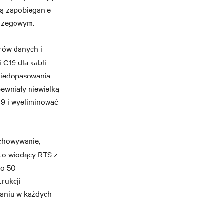
ją zapobieganie
brzegowym.
rów danych i
 C19 dla kabli
 niedopasowania
pewniały niewielką
19 i wyeliminować
chowywanie,
dto wiodący RTS z
do 50
rukcji
laniu w każdych