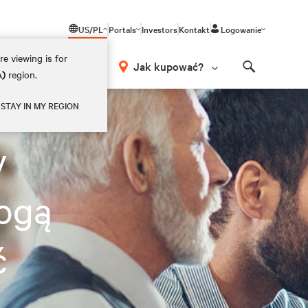
US/PL
Portals
Investors
Kontakt
Logowanie
e viewing is for
Jak kupować?
A)
region.
Search
STAY IN MY REGION
y
ogą
ć