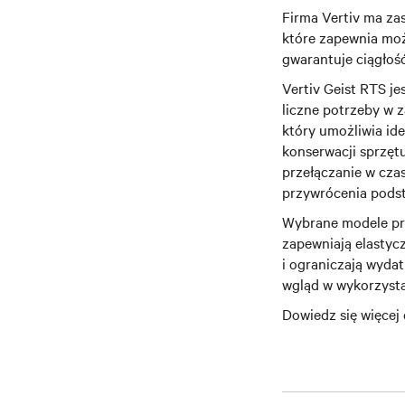
Firma Vertiv ma za
które zapewnia moż
gwarantuje ciągłość
Vertiv Geist RTS j
liczne potrzeby w z
który umożliwia ide
konserwacji sprzętu
przełączanie w cza
przywrócenia podst
Wybrane modele prz
zapewniają elastyc
i ograniczają wyda
wgląd w wykorzystan
Dowiedz się więcej