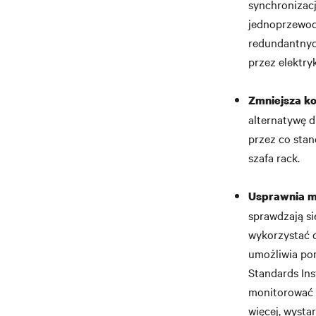
synchronizacj
jednoprzewod
redundantnych
przez elektry
Zmniejsza ko
alternatywę d
przez co sta
szafa rack.
Usprawnia mo
sprawdzają si
wykorzystać d
umożliwia po
Standards Ins
monitorować t
więcej, wysta