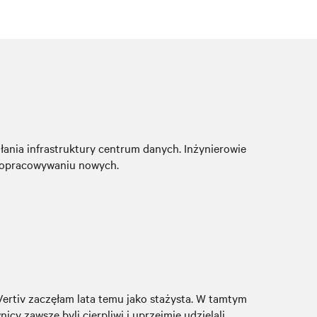
łania infrastruktury centrum danych. Inżynierowie
z opracowywaniu nowych.
 Vertiv zaczęłam lata temu jako stażysta. W tamtym
cy zawsze byli cierpliwi i uprzejmie udzielali