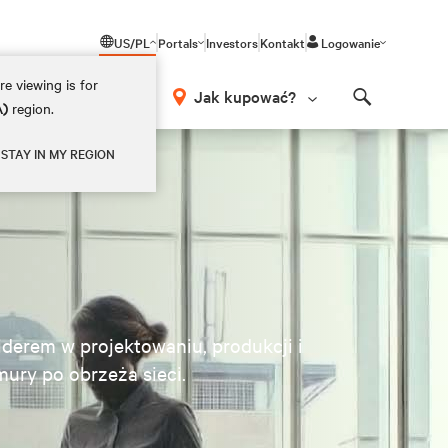
US/PL
Portals
Investors
Kontakt
Logowanie
e viewing is for
Jak kupować?
A)
region.
Search
STAY IN MY REGION
iderem w projektowaniu, produkcji i
mury po obrzeża sieci.