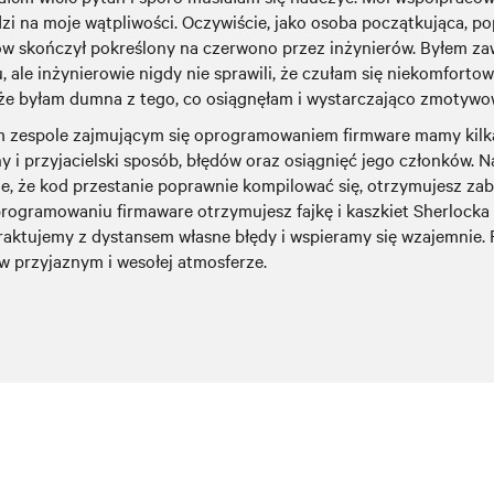
i na moje wątpliwości. Oczywiście, jako osoba początkująca, po
w skończył pokreślony na czerwono przez inżynierów. Byłem za
, ale inżynierowie nigdy nie sprawili, że czułam się niekomforto
 że byłam dumna z tego, co osiągnęłam i wystarczająco zmotywow
 zespole zajmującym się oprogramowaniem firmware mamy kilka 
 i przyjacielski sposób, błędów oraz osiągnięć jego członków.
, że kod przestanie poprawnie kompilować się, otrzymujesz zab
rogramowaniu firmaware otrzymujesz fajkę i kaszkiet Sherlocka
raktujemy z dystansem własne błędy i wspieramy się wzajemnie. 
w przyjaznym i wesołej atmosferze.