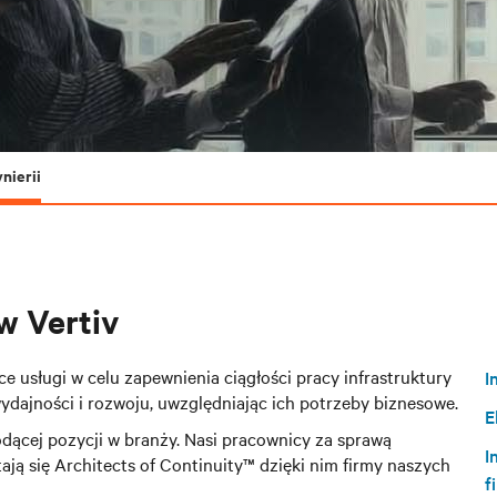
nierii
 w Vertiv
ce usługi w celu zapewnienia ciągłości pracy infrastruktury
I
wydajności i rozwoju, uwzględniając ich potrzeby biznesowe.
E
iodącej pozycji w branży. Nasi pracownicy za sprawą
I
tają się Architects of Continuity™
dzięki nim firmy naszych
f