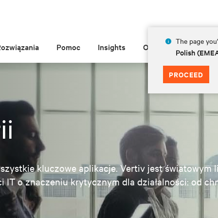
The page you'r
Rozwiązania
Pomoc
Insights
O Vertiv
Polish (EME
PROCEED
ii
zystkie kluczowe aplikacje. Vertiv jest światowym l
ci IT o znaczeniu krytycznym dla działalności: od ch