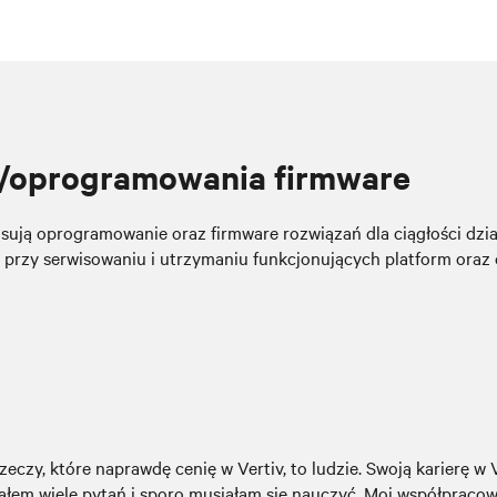
a/oprogramowania firmware
sują oprogramowanie oraz firmware rozwiązań dla ciągłości dzia
przy serwisowaniu i utrzymaniu funkcjonujących platform ora
zeczy, które naprawdę cenię w Vertiv, to ludzie. Swoją karierę w
ałem wiele pytań i sporo musiałam się nauczyć. Moi współpracowni