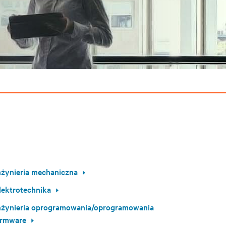
nżynieria mechaniczna
lektrotechnika
nżynieria oprogramowania/oprogramowania
irmware