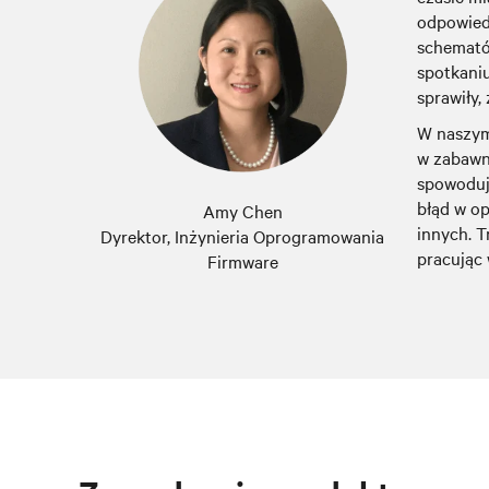
odpowiedz
schemató
spotkaniu
sprawiły,
W naszym
w zabawny
spowoduje
błąd w op
Amy Chen
innych. T
Dyrektor, Inżynieria Oprogramowania
pracując 
Firmware