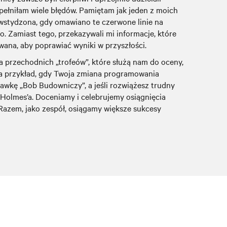
pełniłam wiele błędów. Pamiętam jak jeden z moich
wstydzona, gdy omawiano te czerwone linie na
wo. Zamiast tego, przekazywali mi informacje, które
ana, aby poprawiać wyniki w przyszłości.
przechodnich „trofeów”, które służą nam do oceny,
 Na przykład, gdy Twoja zmiana programowania
awkę „Bob Budowniczy”, a jeśli rozwiążesz trudny
 Holmes’a. Doceniamy i celebrujemy osiągnięcia
Razem, jako zespół, osiągamy większe sukcesy