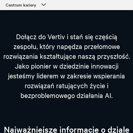
Centrum kariery
Centrum kariery
Nasza kultura
Dołącz do Vertiv i stań się częścią
Działy
zespołu, który napędza przełomowe
Studenci i rozpoczęcie kariery zawodowej
rozwiązania kształtujące naszą przyszłość.
Nasz proces rekrutacji i rozpoczęcie pracy
Jako pionier w dziedzinie innowacji
Wsparcie dla pracowników
jesteśmy liderem w zakresie wspierania
rozwiązań ratujących życie i
bezproblemowego działania AI.
wyświetl otwarte rekrutacje
Najważniejsze informacje o dziale