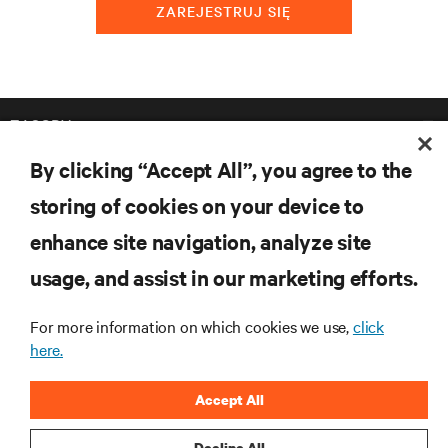
ZAREJESTRUJ SIĘ
ZASOBY
By clicking “Accept All”, you agree to the
WSPARCIE
storing of cookies on your device to
enhance site navigation, analyze site
O NAS
usage, and assist in our marketing efforts.
For more information on which cookies we use,
click
here.
DOŁĄCZ DO NAS
Accept All
Inst
Decline All