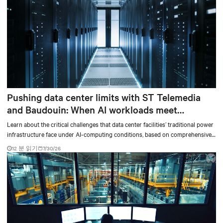
Pushing data center limits with ST Telemedia
and Baudouin: When AI workloads meet
outdated critical power infrastructure
Learn about the critical challenges that data center facilities’ traditional power
infrastructure face under AI-computing conditions, based on comprehensive
testing results and insights.
12 분 읽기
7/30/26