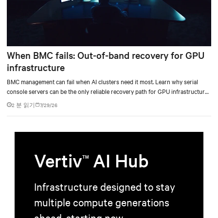
When BMC fails: Out-of-band recovery for GPU
infrastructure
BMC management can fail when AI clusters need it most. Learn why serial
console servers can be the only reliable recovery path for GPU infrastructure
at scale.
2 분 읽기
7/29/26
Vertiv
AI Hub
TM
Infrastructure designed to stay
multiple compute generations
ahead, starting now.