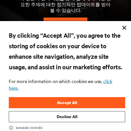
요한 주제에 대한 정기적인 업데이트를 받아
볼 수 있습니다.
지금 가입하기
By clicking “Accept All”, you agree to the
storing of cookies on your device to
자료
enhance site navigation, analyze site
지원
usage, and assist in our marketing efforts.
For more information on which cookies we use,
click
기업
here.
Accept All
Decline All
SNS 팔로우
MANAGE COOKIES