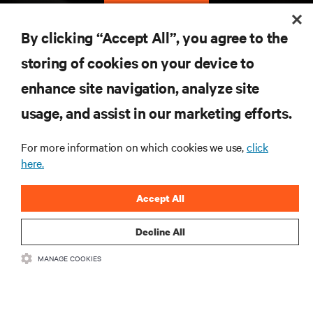
지금 가입하기
By clicking “Accept All”, you agree to the
storing of cookies on your device to
자료
enhance site navigation, analyze site
지원
usage, and assist in our marketing efforts.
For more information on which cookies we use,
click
기업
here.
Accept All
Decline All
SNS 팔로우
MANAGE COOKIES
Insta