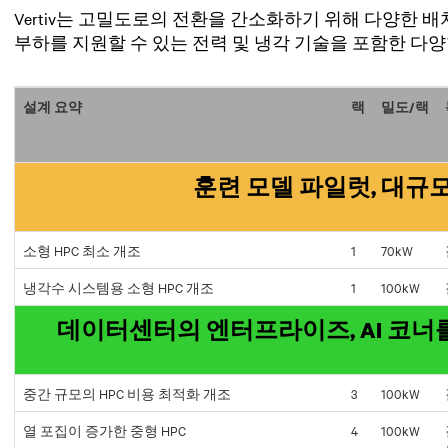
Vertiv는 고밀도로의 전환을 간소화하기 위해 다양한 
부하를 지원할 수 있는 전력 및 냉각 기술을 포함한 다
설계 요약
랙
밀도/랙
훈련 모델 파일럿, 대규
소형 HPC 최소 개조
1
70kW
냉각수 시스템용 소형 HPC 개조
1
100kW
데이터센터의 엔터프라이즈, AI 코너
중간 규모의 HPC 비용 최적화 개조
3
100kW
열 포집이 증가한 중형 HPC
4
100kW