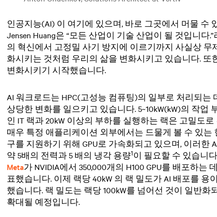
인공지능(AI)
이 여기에 있으며, 바로 그곳에서 머물 수 
Jensen Huang은 “모든 산업이 기술 산업이 될 것입니다
의 혁신에서 고정밀 사기 방지에 이르기까지 사실상 무제
화시키는 것처럼 우리의 삶을 변화시키고 있습니다. 또
변화시키기 시작했습니다.
AI 워크로드는 HPC(고성능 컴퓨팅)
의 일부로
처리되는 
상당한 변화를 일으키고 있습니다.
5~10kW(kW)
의 작업 
인 IT 랙과
20kW
이상의 부하를 실행하는 랙은 고밀도로 
매우 특정 애플리케이션 외부에서는 드물게 볼 수 있는 현상
구를 지원하기 위해 GPU로 가속화되고 있으며, 이러한 A
1
약 5배의 전력과
5
배의 냉각 용량
이 필요할 수 있습니다. M
Meta
가 NVIDIA에서 350,000개의 H100 GPU를 배포
표했습니다. 이제 랙당
40kW
의 랙 밀도가 AI 배포를 
했습니다. 랙 밀도는
랙당 100kW를 넘어선 것이 일반
확대될 예정입니다.