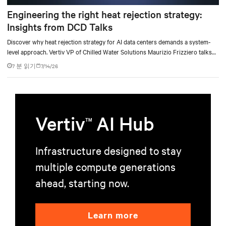
Engineering the right heat rejection strategy:
Insights from DCD Talks
Discover why heat rejection strategy for AI data centers demands a system-
level approach. Vertiv VP of Chilled Water Solutions Maurizio Frizziero talks
about density, location, and water tradeoffs.
7 분 읽기
7/14/26
Vertiv
AI Hub
TM
Infrastructure designed to stay
multiple compute generations
ahead, starting now.
Learn more