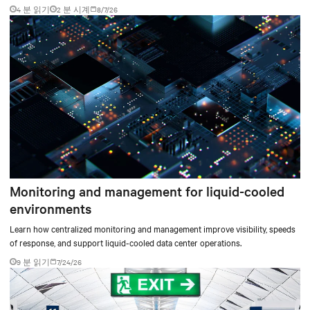
4 분 읽기
2
분 시계
8/7/26
Monitoring and management for liquid-cooled
environments
Learn how centralized monitoring and management improve visibility, speeds
of response, and support liquid-cooled data center operations.
9 분 읽기
7/24/26