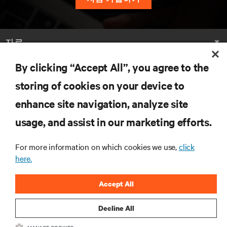
자료
By clicking “Accept All”, you agree to the
지원
storing of cookies on your device to
기업
enhance site navigation, analyze site
usage, and assist in our marketing efforts.
For more information on which cookies we use,
click
here.
SNS 팔로우
Accept All
Insta
Decline All
•
•
이용 약관
데이터 프라이버시 및 쿠키 정책
备案/许可证号: 粤ICP