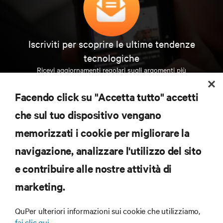
Iscriviti per scoprire le ultime tendenze
tecnologiche
Ricevi aggiornamenti regolari sugli argomenti più
importanti del settore, con le discussioni più recenti
e gli approfondimenti degli esperti sulla gestione di
Facendo click su "Accetta tutto" accetti
data center e infrastrutture.
che sul tuo dispositivo vengano
ISCRIVITI SUBITO
memorizzati i cookie per migliorare la
navigazione, analizzare l'utilizzo del sito
RISORSE
e contribuire alle nostre attività di
marketing.
SUPPORTO
QuPer ulteriori informazioni sui cookie che utilizziamo,
AZIENDA
fai clic qui.