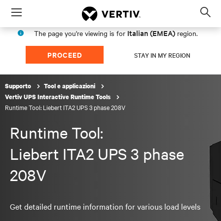
Menu
Op
sea
Italian (EMEA)
The page you're viewing is for
region.
mod
PROCEED
STAY IN MY REGION
Supporto
Tool e applicazioni
Vertiv UPS Interactive Runtime Tools
Runtime Tool: Liebert ITA2 UPS 3 phase 208V
Runtime Tool:
Liebert ITA2 UPS 3 phase
208V
Get detailed runtime information for various load levels