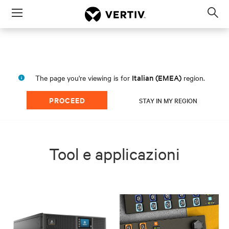
Menu
Op
sea
mod
Italian (EMEA)
The page you're viewing is for
region.
PROCEED
STAY IN MY REGION
Tool e applicazioni