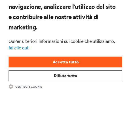
navigazione, analizzare l'utilizzo del sito
e contribuire alle nostre attività di
marketing.
Iscriviti per scoprire le ultime tendenze
QuPer ulteriori informazioni sui cookie che utilizziamo,
tecnologiche
fai clic qui.
Ricevi aggiornamenti regolari sugli argomenti più
importanti del settore, con le discussioni più recenti
Accetta tutto
e gli approfondimenti degli esperti sulla gestione di
data center e infrastrutture.
Rifiuta tutto
ISCRIVITI SUBITO
GESTISCI I COOKIE
RISORSE
SUPPORTO