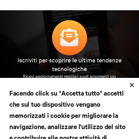
Iscriviti per scoprire le ultime tendenze
tecnologiche
Ricevi aggiornamenti regolari sugli argomenti più
importanti del settore, con le discussioni più recenti
e gli approfondimenti degli esperti sulla gestione di
Facendo click su "Accetta tutto" accetti
data center e infrastrutture.
che sul tuo dispositivo vengano
ISCRIVITI SUBITO
memorizzati i cookie per migliorare la
navigazione, analizzare l'utilizzo del sito
RISORSE
e contribuire alle nostre attività di