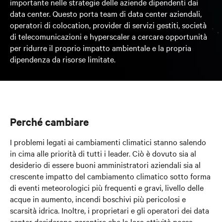
importante nelle strategie delle aziende dipendenti dai
data center. Questo porta team di data center aziendali,
operatori di colocation, provider di servizi gestiti, società
di telecomunicazioni e hyperscaler a cercare opportunità
per ridurre il proprio impatto ambientale e la propria
dipendenza da risorse limitate.
Perché cambiare
I problemi legati ai cambiamenti climatici stanno salendo
in cima alle priorità di tutti i leader. Ciò è dovuto sia al
desiderio di essere buoni amministratori aziendali sia al
crescente impatto del cambiamento climatico sotto forma
di eventi meteorologici più frequenti e gravi, livello delle
acque in aumento, incendi boschivi più pericolosi e
scarsità idrica. Inoltre, i proprietari e gli operatori dei data
center desiderano garantire che la loro attività possa