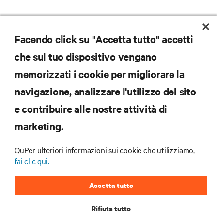
Facendo click su "Accetta tutto" accetti
che sul tuo dispositivo vengano
memorizzati i cookie per migliorare la
navigazione, analizzare l'utilizzo del sito
e contribuire alle nostre attività di
marketing.
Iscriviti per scoprire le ultime tendenze
QuPer ulteriori informazioni sui cookie che utilizziamo,
tecnologiche
fai clic qui.
Ricevi aggiornamenti regolari sugli argomenti più
importanti del settore, con le discussioni più recenti
Accetta tutto
e gli approfondimenti degli esperti sulla gestione di
data center e infrastrutture.
Rifiuta tutto