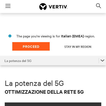
Menu
Op
sea
mod
Italian (EMEA)
The page you're viewing is for
region.
PROCEED
STAY IN MY REGION
La potenza del 5G
rtiv per le telecomunicazioni, i data center e le infrastruttu
nfrastruttura di rete 5G e di aiutare le aziende nella transizio
La potenza del 5G
La potenza del 5G
Il 5G nella rete di accesso
La potenza del 5G
Il 5G e l’edge
OTTIMIZZAZIONE DELLA RETE 5G
Supportare il 5G al Core