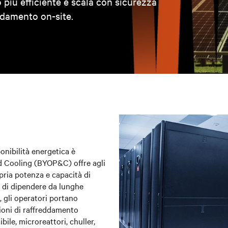
più efficiente e scala con sicurezza
ddamento on-site.
ponibilità energetica è
d Cooling (BYOP&C) offre agli
opria potenza e capacità di
e di dipendere da lunghe
 gli operatori portano
zioni di raffreddamento
bile, microreattori, chuller,