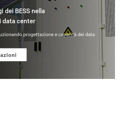
gi dei BESS nella
 data center
oluzionando progettazione e capacità dei data
mazioni