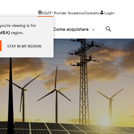
US/IT
Portals
Investors
Contatto
Login
ou're viewing is for
Come acquistare
(EMEA)
region.
Search
STAY IN MY REGION