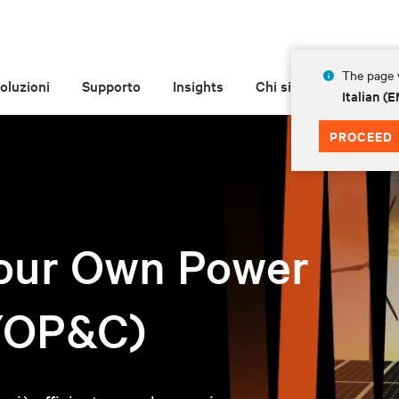
The page y
oluzioni
Supporto
Insights
Chi siamo
Italian 
PROCEED
Your Own Power
BYOP&C)