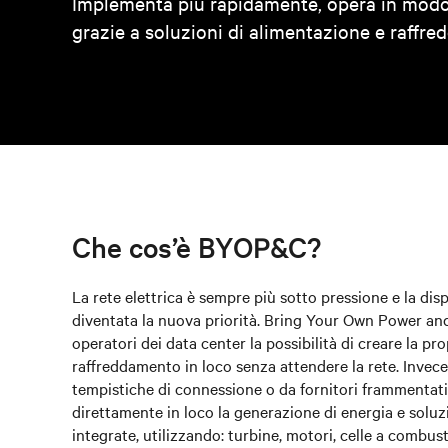
Implementa più rapidamente, opera in modo 
grazie a soluzioni di alimentazione e raffre
Che cos’è BYOP&C?
La rete elettrica è sempre più sotto pressione e la dis
diventata la nuova priorità. Bring Your Own Power an
operatori dei data center la possibilità di creare la pr
raffreddamento in loco senza attendere la rete. Invec
tempistiche di connessione o da fornitori frammentati,
direttamente in loco la generazione di energia e solu
integrate, utilizzando: turbine, motori, celle a combusti