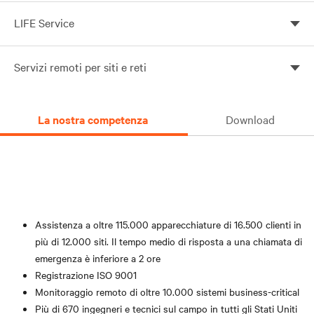
LIFE Service
Monitoraggio continuo, analisi da parte di esperti e
Servizi remoti per siti e reti
risposta proattiva
Massimizza l’affidabilità e ottimizza l’utilizzo delle
risorse al minor costo, affidandoti a un piccolo team di
La nostra competenza
Download
esperti di apparecchiature con funzionalità di
monitoraggio e controllo da remoto che completano e
supportano le risorse sul campo.
Assistenza a oltre 115.000 apparecchiature di 16.500 clienti in
più di 12.000 siti. Il tempo medio di risposta a una chiamata di
emergenza è inferiore a 2 ore
Registrazione ISO 9001
Monitoraggio remoto di oltre 10.000 sistemi business-critical
Più di 670 ingegneri e tecnici sul campo in tutti gli Stati Uniti