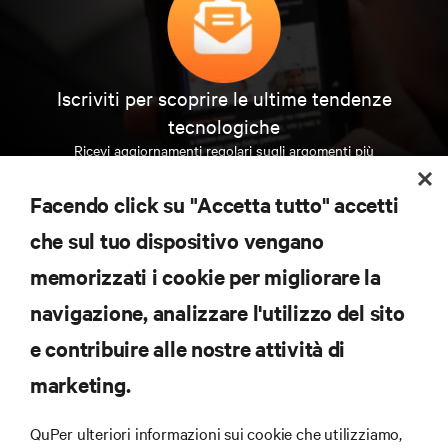
Iscriviti per scoprire le ultime tendenze
tecnologiche
Ricevi aggiornamenti regolari sugli argomenti più
importanti del settore, con le discussioni più recenti
e gli approfondimenti degli esperti sulla gestione di
Facendo click su "Accetta tutto" accetti
data center e infrastrutture.
che sul tuo dispositivo vengano
ISCRIVITI SUBITO
memorizzati i cookie per migliorare la
navigazione, analizzare l'utilizzo del sito
RISORSE
e contribuire alle nostre attività di
marketing.
SUPPORTO
QuPer ulteriori informazioni sui cookie che utilizziamo,