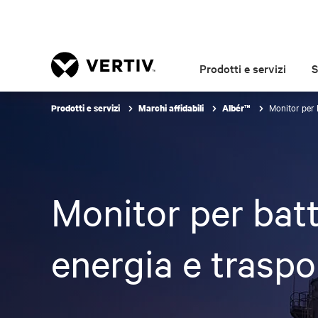
Prodotti e servizi
S
Monitor per b
Prodotti e servizi
Marchi affidabili
Albér™
Monitor per batte
energia e traspo