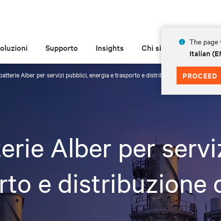
The page y
oluzioni
Supporto
Insights
Chi siamo
Italian 
atterie Alber per servizi pubblici, energia e trasporto e distribuzione del gas
PROCEED
rie Alber per serviz
rto e distribuzione 