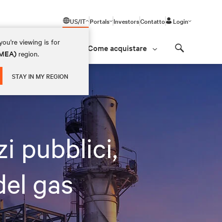
US/IT
Portals
Investors
Contatto
Login
ou're viewing is for
Come acquistare
(EMEA)
region.
Search
STAY IN MY REGION
i pubblici,
del gas