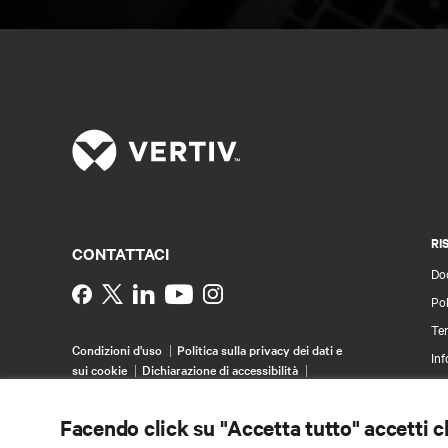
RI
CONTATTACI
Do
Instagram
Pol
Ter
Condizioni d'uso
Politica sulla privacy dei dati e
Inf
sui cookie
Dichiarazione di accessibilità
Bre
©
2026 Vertiv Group Corp. Tutti i diritti riservati.
Map
Facendo click su "Accetta tutto" accetti 