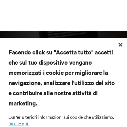
Facendo click su "Accetta tutto" accetti
che sul tuo dispositivo vengano
memorizzati i cookie per migliorare la
Iscriviti per scoprire le ultime tendenze
navigazione, analizzare l'utilizzo del sito
tecnologiche
Ricevi aggiornamenti regolari sugli argomenti più
e contribuire alle nostre attività di
importanti del settore, con le discussioni più recenti
marketing.
e gli approfondimenti degli esperti sulla gestione di
data center e infrastrutture.
QuPer ulteriori informazioni sui cookie che utilizziamo,
ISCRIVITI SUBITO
fai clic qui.