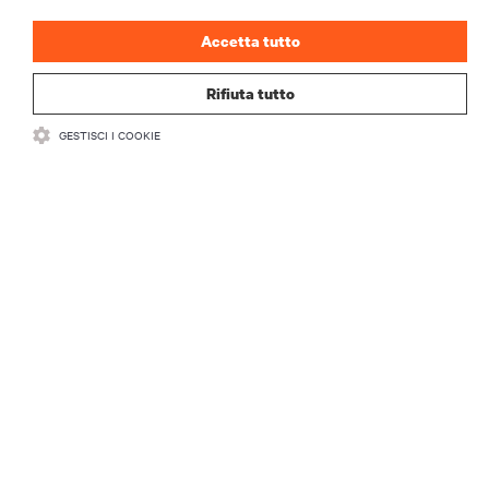
Accetta tutto
Rifiuta tutto
GESTISCI I COOKIE
RISORSE
SUPPORTO
AZIENDA
CONTATTACI