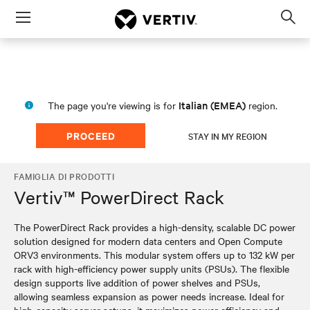
Menu
Op
sea
mod
Italian (EMEA)
The page you're viewing is for
region.
PROCEED
STAY IN MY REGION
FAMIGLIA DI PRODOTTI
Vertiv™ PowerDirect Rack
The PowerDirect Rack provides a high-density, scalable DC power
solution designed for modern data centers and Open Compute
ORV3 environments. This modular system offers up to 132 kW per
rack with high-efficiency power supply units (PSUs). The flexible
design supports live addition of power shelves and PSUs,
allowing seamless expansion as power needs increase. Ideal for