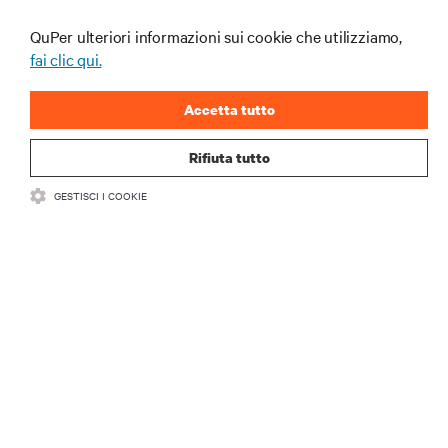
data center e infrastrutture.
QuPer ulteriori informazioni sui cookie che utilizziamo,
ISCRIVITI SUBITO
fai clic qui.
Accetta tutto
Rifiuta tutto
GESTISCI I COOKIE
RISORSE
SUPPORTO
AZIENDA