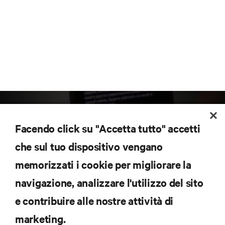
Facendo click su "Accetta tutto" accetti
che sul tuo dispositivo vengano
memorizzati i cookie per migliorare la
Iscriviti per scoprire le ultime tendenze
navigazione, analizzare l'utilizzo del sito
tecnologiche
Ricevi aggiornamenti regolari sugli argomenti più
e contribuire alle nostre attività di
importanti del settore, con le discussioni più recenti
marketing.
e gli approfondimenti degli esperti sulla gestione di