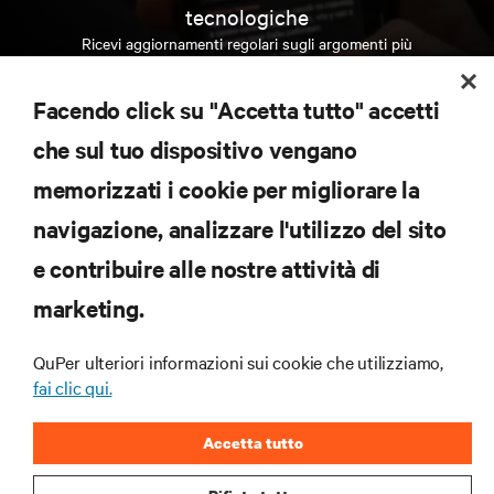
tecnologiche
Ricevi aggiornamenti regolari sugli argomenti più
importanti del settore, con le discussioni più recenti
e gli approfondimenti degli esperti sulla gestione di
Facendo click su "Accetta tutto" accetti
data center e infrastrutture.
che sul tuo dispositivo vengano
ISCRIVITI SUBITO
memorizzati i cookie per migliorare la
navigazione, analizzare l'utilizzo del sito
RISORSE
e contribuire alle nostre attività di
marketing.
SUPPORTO
QuPer ulteriori informazioni sui cookie che utilizziamo,
AZIENDA
fai clic qui.
Accetta tutto