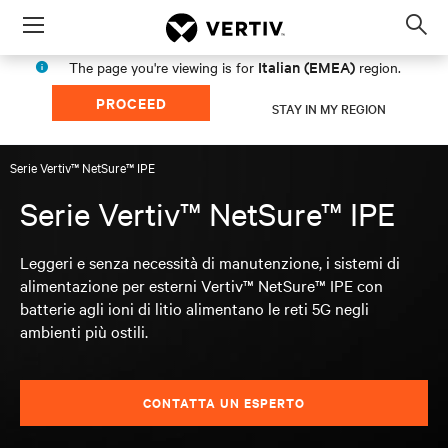
Menu
Op
sea
Italian (EMEA)
The page you're viewing is for
region.
mod
PROCEED
STAY IN MY REGION
Serie Vertiv™ NetSure™ IPE
Serie Vertiv™ NetSure™ IPE
Leggeri e senza necessità di manutenzione, i sistemi di
alimentazione per esterni Vertiv™ NetSure™ IPE con
batterie agli ioni di litio alimentano le reti 5G negli
ambienti più ostili.
CONTATTA UN ESPERTO