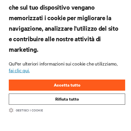
che sul tuo dispositivo vengano
ISCRIVITI SUBITO
memorizzati i cookie per migliorare la
navigazione, analizzare l'utilizzo del sito
RISORSE
e contribuire alle nostre attività di
marketing.
SUPPORTO
QuPer ulteriori informazioni sui cookie che utilizziamo,
AZIENDA
fai clic qui.
Accetta tutto
Rifiuta tutto
CONTATTACI
GESTISCI I COOKIE
Insta