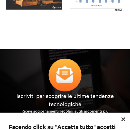
Iscriviti per scoprire le ultime tendenze
tecnologiche
Ricevi aggiornamenti regolari sugli argomenti più
importanti del settore, con le discussioni più recenti
e gli approfondimenti degli esperti sulla gestione di
Facendo click su "Accetta tutto" accetti
data center e infrastrutture.