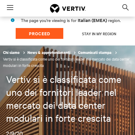
Menu
Op
sea
Italian (EMEA)
The page you're viewing is for
region.
mod
PROCEED
STAY IN MY REGION
Chi siamo
News & approfondimenti
Comunicati stampa
Vertiv si è classificata come uno dei fornitori leader nel mercato dei data center
modulari in forte crescita
Vertiv si è classificata come
uno dei fornitori leader nel
mercato dei data center
modulari in forte crescita
2/9/20