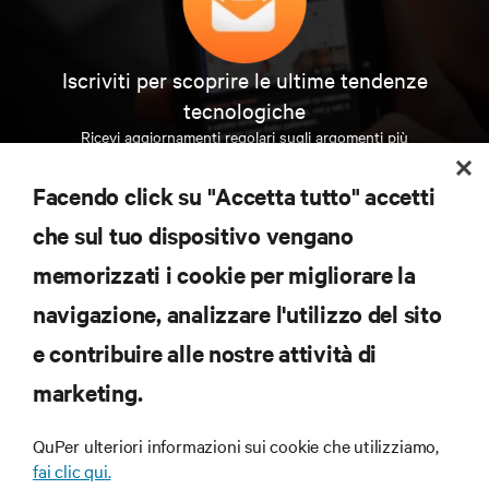
Iscriviti per scoprire le ultime tendenze
tecnologiche
Ricevi aggiornamenti regolari sugli argomenti più
importanti del settore, con le discussioni più recenti
e gli approfondimenti degli esperti sulla gestione di
Facendo click su "Accetta tutto" accetti
data center e infrastrutture.
che sul tuo dispositivo vengano
ISCRIVITI SUBITO
memorizzati i cookie per migliorare la
navigazione, analizzare l'utilizzo del sito
RISORSE
e contribuire alle nostre attività di
marketing.
SUPPORTO
QuPer ulteriori informazioni sui cookie che utilizziamo,
AZIENDA
fai clic qui.