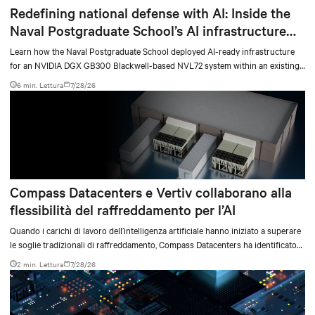
Redefining national defense with AI: Inside the
Naval Postgraduate School’s AI infrastructure
deployment
Learn how the Naval Postgraduate School deployed AI-ready infrastructure
for an NVIDIA DGX GB300 Blackwell-based NVL72 system within an existing
facility, creating a repeatable model for high-density, liquid-cooled AI
6 min. Lettura
7/28/26
environments.
Compass Datacenters e Vertiv collaborano alla
flessibilità del raffreddamento per l’AI
Quando i carichi di lavoro dell’intelligenza artificiale hanno iniziato a superare
le soglie tradizionali di raffreddamento, Compass Datacenters ha identificato
una lacuna tecnica critica nelle capacità di gestione termica. L’azienda ha
2 min. Lettura
7/28/26
collaborato con Vertiv in un’iniziativa ingegneristica intensiva durata 11 mesi
per sviluppare un sistema di raffreddamento integrato in grado di soddisfare
le esigenze di elaborazione ad alta densità, sia attuali sia future.