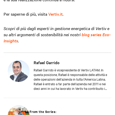
Per saperne di più, visita
Vertiv.it
.
Scopri di più dagli esperti in gestione energetica di Vertiv e
su altri argomenti di sostenibilità nei nostri
blog series Eco-
Insights
.
Rafael Garrido
Rafael Garrido è vicepresidente di Vertiv LATAM. In
questa posizione, Rafael è responsabile delle attività e
delle operazioni dell’azienda in tutta l’America Latina.
Rafael è entrato a far parte dell’azienda nel 2011 e nei
dieci anni in cui ha lavorato in Vertiv ha contribuito in
modo significativo alla sua crescita sostenibile.
Questo risultato è rafforzato dal profondo impegno
di Rafael a favore dei clienti, che lo ha sempre portato
a prevedere le loro difficoltà e a proporre
rapidamente nuove soluzioni a supporto della
From the Series: