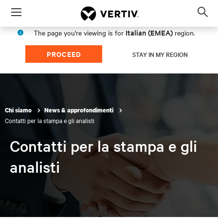
Menu
Op
sea
Italian (EMEA)
The page you're viewing is for
region.
mod
PROCEED
STAY IN MY REGION
Chi siamo
News & approfondimenti
Contatti per la stampa e gli analisti
Contatti per la stampa e gli
analisti