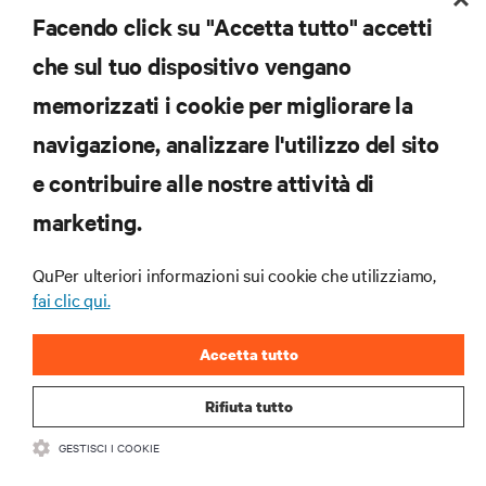
gli approfondimenti degli esperti sulla gestione di
Facendo click su "Accetta tutto" accetti
data center e infrastrutture.
che sul tuo dispositivo vengano
iscriviti subito
memorizzati i cookie per migliorare la
navigazione, analizzare l'utilizzo del sito
RISORSE
e contribuire alle nostre attività di
marketing.
SUPPORTO
QuPer ulteriori informazioni sui cookie che utilizziamo,
AZIENDA
fai clic qui.
Accetta tutto
Rifiuta tutto
CONTATTACI
GESTISCI I COOKIE
Inst