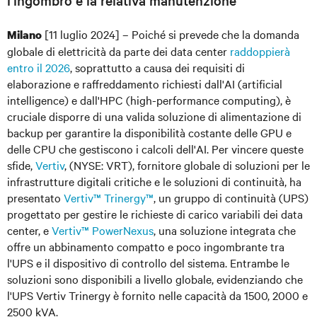
l'ingombro e la relativa manutenzione
[11 luglio 2024] – Poiché si prevede che la domanda
Milano
globale di elettricità da parte dei data center
raddoppierà
entro il 2026
, soprattutto a causa dei requisiti di
elaborazione e raffreddamento richiesti dall'AI (artificial
intelligence) e dall'HPC (high-performance computing), è
cruciale disporre di una valida soluzione di alimentazione di
backup per garantire la disponibilità costante delle GPU e
delle CPU che gestiscono i calcoli dell'AI. Per vincere queste
sfide,
Vertiv
, (NYSE: VRT), fornitore globale di soluzioni per le
infrastrutture digitali critiche e le soluzioni di continuit
à
, ha
presentato
Vertiv™ Trinergy™
, un gruppo di continuità (UPS)
progettato per gestire le richieste di carico variabili dei data
center, e
Vertiv™ PowerNexus
, una soluzione integrata che
offre un abbinamento compatto e poco ingombrante tra
l'UPS e il dispositivo di controllo del sistema. Entrambe le
soluzioni sono disponibili a livello globale, evidenziando che
l'UPS Vertiv Trinergy è fornito nelle capacità da 1500, 2000 e
2500 kVA.