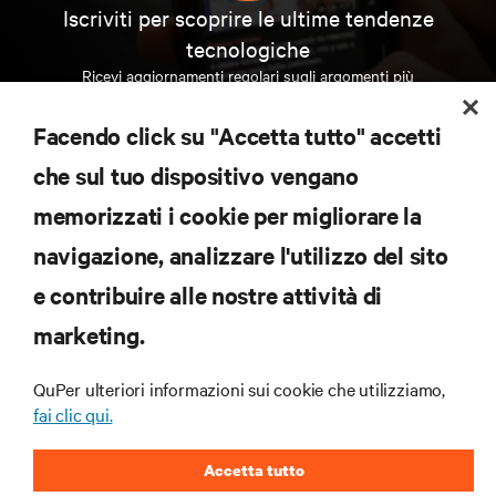
Iscriviti per scoprire le ultime tendenze
tecnologiche
Ricevi aggiornamenti regolari sugli argomenti più
importanti del settore, con le discussioni più recenti
e gli approfondimenti degli esperti sulla gestione di
Facendo click su "Accetta tutto" accetti
data center e infrastrutture.
che sul tuo dispositivo vengano
ISCRIVITI SUBITO
memorizzati i cookie per migliorare la
navigazione, analizzare l'utilizzo del sito
RISORSE
e contribuire alle nostre attività di
marketing.
SUPPORTO
QuPer ulteriori informazioni sui cookie che utilizziamo,
AZIENDA
fai clic qui.
Accetta tutto