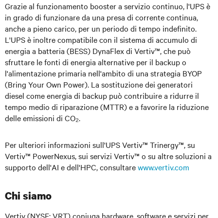
Grazie al funzionamento booster a servizio continuo, l'UPS è
in grado di funzionare da una presa di corrente continua,
anche a pieno carico, per un periodo di tempo indefinito.
L'UPS è inoltre compatibile con il sistema di accumulo di
energia a batteria (BESS) DynaFlex di Vertiv™, che può
sfruttare le fonti di energia alternative per il backup o
l'alimentazione primaria nell'ambito di una strategia BYOP
(Bring Your Own Power). La sostituzione dei generatori
diesel come energia di backup può contribuire a ridurre il
tempo medio di riparazione (MTTR) e a favorire la riduzione
delle emissioni di CO₂.
Per ulteriori informazioni sull'UPS Vertiv™ Trinergy™, su
Vertiv™ PowerNexus, sui servizi Vertiv™ o su altre soluzioni a
supporto dell'AI e dell'HPC, consultare
www.vertiv.com
Chi siamo
Vertiv (NYSE: VRT)
coniuga hardware, software e servizi per