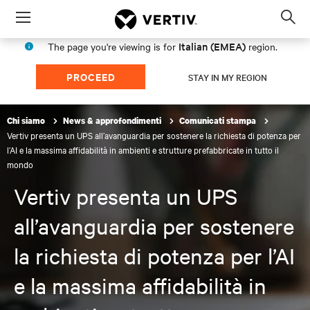
Menu
Op
sea
Italian (EMEA)
The page you're viewing is for
region.
mod
PROCEED
STAY IN MY REGION
Chi siamo
News & approfondimenti
Comunicati stampa
Vertiv presenta un UPS all’avanguardia per sostenere la richiesta di potenza per
l’AI e la massima affidabilità in ambienti e strutture prefabbricate in tutto il
mondo
Vertiv presenta un UPS
all’avanguardia per sostenere
la richiesta di potenza per l’AI
e la massima affidabilità in