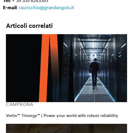
Tel:
:
rauricchio@grandangolo.it
E-mail
Articoli correlati
CAMPAGNA
Vertiv™ Trinergy™ | Power your world with robust reliability