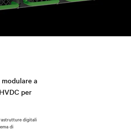
 modulare a
e HVDC per
rastrutture digitali
tema di