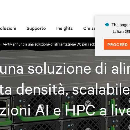
The page y
oluzioni
Supporto
Insights
Chi siamo
Italian 
Vertiv annuncia una soluzione di alimentazione DC per rack IT ad alta densità, sca
PROCEED
 una soluzione di a
lta densità, scalabi
ioni AI e HPC a live