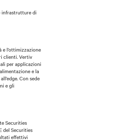
infrastrutture di
à e l’ottimizzazione
 clienti. Vertiv
tali per applicazioni
’alimentazione e la
o all’edge. Con sede
i e gli
te Securities
E del Securities
tati effettivi