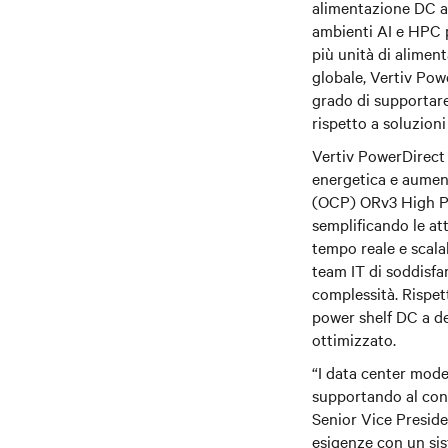
alimentazione DC a 
ambienti AI e HPC p
più unità di alimen
globale, Vertiv Pow
grado di supportare
rispetto a soluzioni
Vertiv PowerDirect 
energetica e aument
(OCP) ORv3 High Pow
semplificando le at
tempo reale e scala
team IT di soddisfa
complessità. Rispett
power shelf DC a de
ottimizzato.
“I data center mode
supportando al cont
Senior Vice Preside
esigenze con un sis