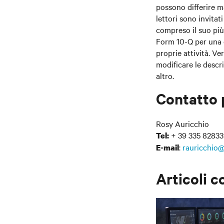
possono differire m
lettori sono invitat
compreso il suo pi
Form 10-Q per una di
proprie attività. V
modificare le descri
altro.
Contatto 
Rosy Auricchio
+ 39 335 8283
Tel:
:
rauricchio@
E-mail
Articoli c