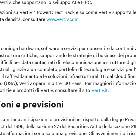
ertiv, che supportano lo sviluppo AI e HPC.
mazioni su Vertiv™ PowerDirect Rack e su come Vertiv supporta le 
ta densità, consultare
www.vertiv.com
)
coniuga hardware, software e servizi per consentire la continuit
astrutture critiche, supportando le strategie di business dei propri
difficili per data center, reti di telecomunicazione e strutture digi
riali, grazie a un completo portfolio di tecnologie e servizi per l
, il raffreddamento e le soluzioni infrastrutturali IT, dal cloud fin
io (USA), Vertiv opera in oltre 130 Paesi. Per maggiori informazion
izie e prodotti di Vertiv, consultare il sito
Vertiv.it
.
oni e previsioni
ontiene anticipazioni e previsioni nel rispetto della legge Priva
t del 1995, della sezione 27 del Securities Act e della sezione 21
 affermazioni sono solo una previsione. Gli avvenimenti o i risul