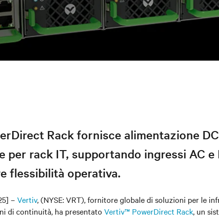
erDirect Rack fornisce alimentazione DC
le per rack IT, supportando ingressi AC 
 flessibilità operativa.
025] –
Vertiv
, (NYSE: VRT), fornitore globale di soluzioni per le inf
ni di continuit
à
, ha presentato
Vertiv™ PowerDirect Rack
, un sis