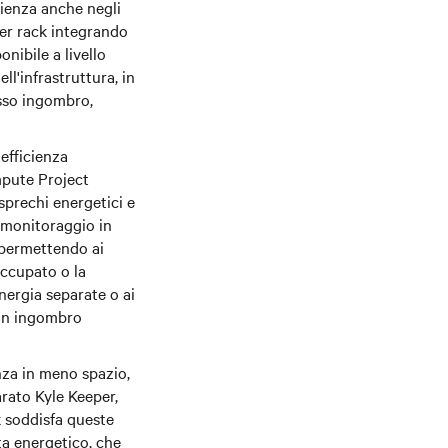
lienza anche negli
er rack integrando
nibile a livello
l'infrastruttura, in
esso ingombro,
efficienza
mpute Project
prechi energetici e
, monitoraggio in
 permettendo ai
occupato o la
nergia separate o ai
 un ingombro
nza in meno spazio,
rato Kyle Keeper,
k soddisfa queste
ta energetico, che