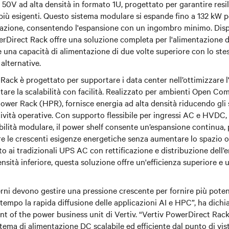
50V ad alta densità in formato 1U, progettato per garantire resi
iù esigenti. Questo sistema modulare si espande fino a 132 kW p
tazione, consentendo l'espansione con un ingombro minimo. Dispo
erDirect Rack offre una soluzione completa per l'alimentazione del
 una capacità di alimentazione di due volte superiore con lo st
 alternative.
Rack è progettato per supportare i data center nell’ottimizzare l'
are la scalabilità con facilità. Realizzato per ambienti Open Co
er Rack (HPR), fornisce energia ad alta densità riducendo gli s
tività operative. Con supporto flessibile per ingressi AC e HVDC
bilità modulare, il power shelf consente un’espansione continua,
re le crescenti esigenze energetiche senza aumentare lo spazio 
o ai tradizionali UPS AC con rettificazione e distribuzione dell’e
nsità inferiore, questa soluzione offre un'efficienza superiore e
rni devono gestire una pressione crescente per fornire più pote
empo la rapida diffusione delle applicazioni AI e HPC”, ha dichia
nt of the power business unit di Vertiv. “Vertiv PowerDirect Rac
tema di alimentazione DC scalabile ed efficiente dal punto di vis