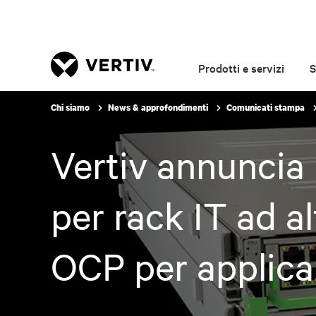
Prodotti e servizi
S
Chi siamo
News & approfondimenti
Comunicati stampa
Vertiv annuncia
per rack IT ad a
OCP per applicaz