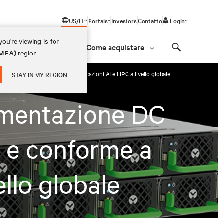
US/IT
Portals
Investors
Contatto
Login
ou're viewing is for
Come acquistare
(EMEA)
region.
Search
labile e conforme a OCP per applicazioni AI e HPC a livello globale
STAY IN MY REGION
limentazione DC
le e conforme a
llo globale