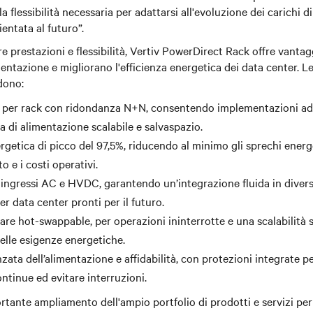
la flessibilità necessaria per adattarsi all'evoluzione dei carichi d
ientata al futuro”.
re prestazioni e flessibilità, Vertiv PowerDirect Rack offre vanta
mentazione e migliorano l'efficienza energetica dei data center. Le
dono:
 per rack con ridondanza N+N, consentendo implementazioni ad 
a di alimentazione scalabile e salvaspazio.
rgetica di picco del 97,5%, riducendo al minimo gli sprechi energe
 e i costi operativi.
ingressi AC e HVDC, garantendo un’integrazione fluida in divers
r data center pronti per il futuro.
re hot-swappable, per operazioni ininterrotte e una scalabilità 
delle esigenze energetiche.
ata dell’alimentazione e affidabilità, con protezioni integrate p
ntinue ed evitare interruzioni.
rtante ampliamento dell'ampio portfolio di prodotti e servizi per 