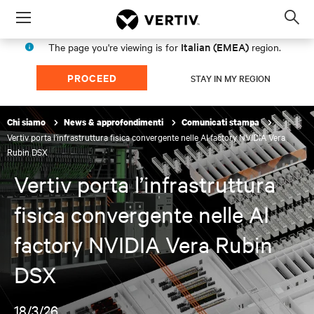
Menu
Op
sea
Italian (EMEA)
The page you're viewing is for
region.
mod
PROCEED
STAY IN MY REGION
Chi siamo
News & approfondimenti
Comunicati stampa
Vertiv porta l’infrastruttura fisica convergente nelle AI factory NVIDIA Vera
Rubin DSX
Vertiv porta l’infrastruttura
fisica convergente nelle AI
factory NVIDIA Vera Rubin
DSX
18/3/26