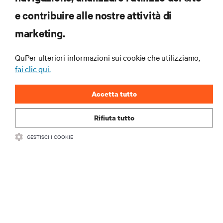
RISORSE
e contribuire alle nostre attività di
marketing.
SUPPORTO
QuPer ulteriori informazioni sui cookie che utilizziamo,
AZIENDA
fai clic qui.
Accetta tutto
Rifiuta tutto
CONTATTACI
GESTISCI I COOKIE
Insta
•
•
Condizioni d'uso
Politica sulla privacy dei dati e sui cookie
Dichiarazione di accessibilità
©
2026 Vertiv Group Corp. Tutti i diritti riservati.