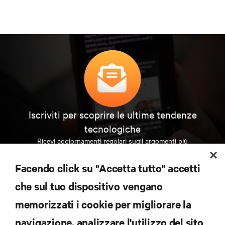
Iscriviti per scoprire le ultime tendenze
tecnologiche
Ricevi aggiornamenti regolari sugli argomenti più
importanti del settore, con le discussioni più recenti
e gli approfondimenti degli esperti sulla gestione di
Facendo click su "Accetta tutto" accetti
data center e infrastrutture.
che sul tuo dispositivo vengano
ISCRIVITI SUBITO
memorizzati i cookie per migliorare la
navigazione, analizzare l'utilizzo del sito